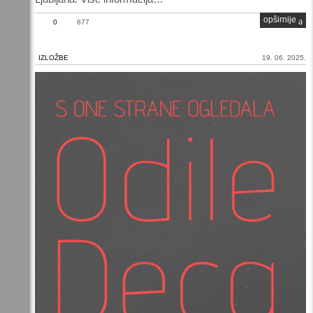
opširnije
0
677
IZLOŽBE
19. 06. 2025.