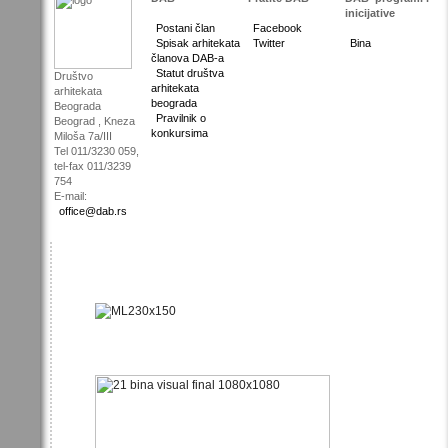
inicijative
Postani član
Facebook
Spisak arhitekata
Twitter
Bina
članova DAB-a
Statut društva
Društvo
arhitekata
arhitekata
beograda
Beograda
Pravilnik o
Beograd , Kneza
konkursima
Miloša 7a/III
Tel 011/3230 059,
tel-fax 011/3239
754
E-mail:
office@dab.rs