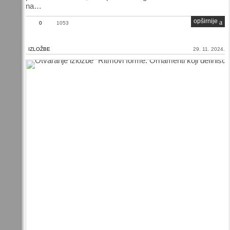
na…
opširnije
0
1053
IZLOŽBE
29. 11. 2024.