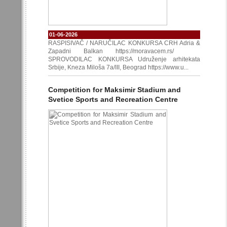
01-06-2026
RASPISIVAČ / NARUČILAC KONKURSA CRH Adria &
Zapadni Balkan https://moravacem.rs/
SPROVODILAC KONKURSA Udruženje arhitekata
Srbije, Kneza Miloša 7a/III, Beograd https://www.u...
Competition for Maksimir Stadium and
Svetice Sports and Recreation Centre