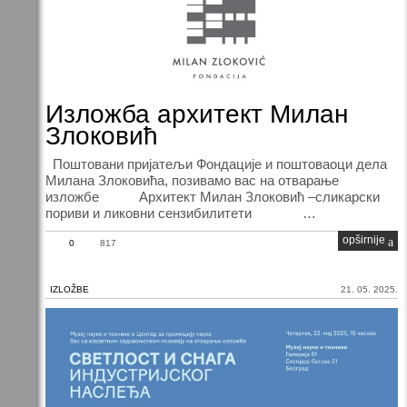
Изложба архитект Милан
Злоковић
Поштовани пријатељи Фондације и поштоваоци дела
Милана Злоковића, позивамо вас на отварање
изложбе Архитект Милан Злоковић –сликарски
пориви и ликовни сензибилитети …
opširnije
0
817
IZLOŽBE
21. 05. 2025.