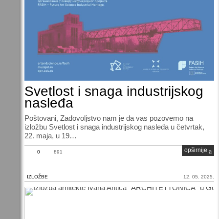
Svetlost i snaga industrijskog
nasleđa
Poštovani, Zadovoljstvo nam je da vas pozovemo na
izložbu Svetlost i snaga industrijskog nasleđa u četvrtak,
22. maja, u 19…
opširnije
0
891
IZLOŽBE
12. 05. 2025.