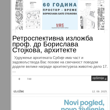
Ретроспективна изложба
проф. др Борислава
Стојкова, архитекте
Удружење архитеката Србије има част и
задовољствода Вас позове на свечаност поводом
доделе велике награде архитектуреза животно дело 17.
…
opširnije
0
749
IZLOŽBE
12. 09. 2025.