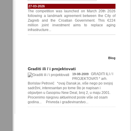
27-03-2026
The competition was launched on March 20th 2026
following a landmark agreement between the City of
Zagreb and the Croatian Government. This €224
million joint investment aims to replace aging
infrastructure...
Blog
Graditi ili / i projektovati
GRADITI ILI / I
19-08-2009
PROJEKTOVATI * arh.
Borislav Petrović *ovaj članak je, više nego po svojoj
sadržini, interesantan po tome što je napisan i
objavljen u časopisu New Deal, broj 2, u maju 2001.
Procenimo njegovu aktuelnost posle više od osam
godina... Privreda i građevinarstvo...