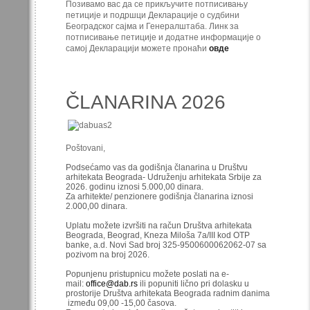
Позивамо вас да се прикључите потписивању
петиције и подршци Декларације о судбини
Београдског сајма и Генералштаба. Линк за
потписивање петиције и додатне информације о
самој Декларацији можете пронаћи
овде
ČLANARINA 2026
Poštovani,
Podsećamo vas da godišnja članarina u Društvu
arhitekata Beograda- Udruženju arhitekata Srbije za
2026. godinu iznosi 5.000,00 dinara.
Za arhitekte/ penzionere godišnja članarina iznosi
2.000,00 dinara.
Uplatu možete izvršiti na račun Društva arhitekata
Beograda, Beograd, Kneza Miloša 7a/III kod OTP
banke, a.d. Novi Sad broj 325-9500600062062-07 sa
pozivom na broj 2026.
Popunjenu pristupnicu možete poslati na e-
mail:
office@dab.rs
ili popuniti lično pri dolasku u
prostorije Društva arhitekata Beograda radnim danima
između 09,00 -15,00 časova.