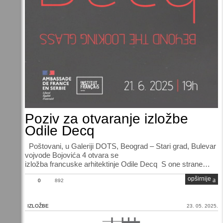
Poziv za otvaranje izložbe
Odile Decq
Poštovani, u Galeriji DOTS, Beograd – Stari grad, Bulevar
vojvode Bojovića 4 otvara se
izložba francuske arhitektinje Odile Decq S one strane…
opširnije
0
892
IZLOŽBE
23. 05. 2025.