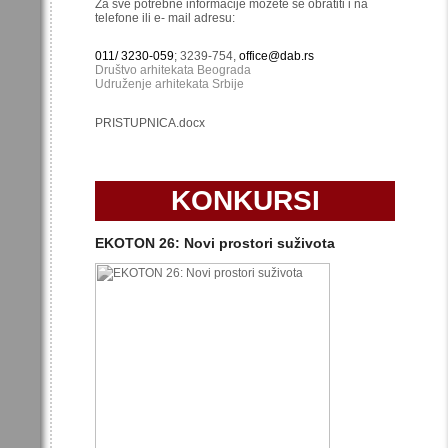
Za sve potrebne informacije možete se obratiti i na
telefone ili e- mail adresu:
011/ 3230-059
; 3239-754,
office@dab.rs
Društvo arhitekata Beograda
Udruženje arhitekata Srbije
PRISTUPNICA.docx
KONKURSI
EKOTON 26: Novi prostori suživota