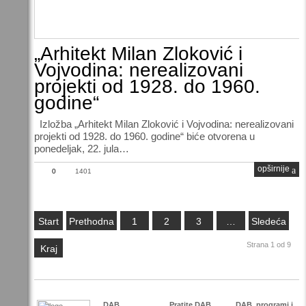
„Arhitekt Milan Zloković i
Vojvodina: nerealizovani
projekti od 1928. do 1960.
godine“
Izložba „Arhitekt Milan Zloković i Vojvodina: nerealizovani
projekti od 1928. do 1960. godine“ biće otvorena u
ponedeljak, 22. jula…
opširnije
0
1401
Start
Prethodna
1
2
3
…
Sledeća
Strana 1 od 9
Kraj
DAB
Pratite DAB
DAB
programi i