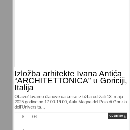
Izložba arhitekte Ivana Antića
“ARCHITETTONICA” u Goriciji,
Italija
Obaveštavamo članove da će se izložba održati 13. maja
2025 godine od 17.00-19.00, Aula Magna del Polo di Gorizia
dell'Universita…
opširnije
0
830