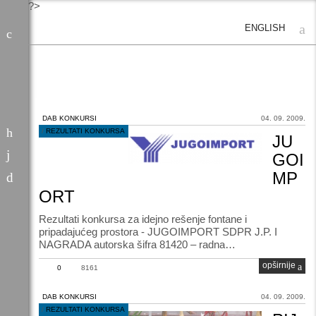
?>
ENGLISH
DAB KONKURSI
04. 09. 2009.
/
REZULTATI KONKURSA
JU
GOI
MP
ORT
Rezultati konkursa za idejno rešenje fontane i
pripadajućeg prostora - JUGOIMPORT SDPR J.P. I
NAGRADA autorska šifra 81420 – radna…
opširnije
0
8161
DAB KONKURSI
04. 09. 2009.
/
REZULTATI KONKURSA