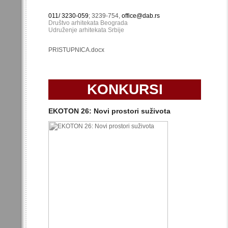
011/ 3230-059
; 3239-754,
office@dab.rs
Društvo arhitekata Beograda
Udruženje arhitekata Srbije
PRISTUPNICA.docx
KONKURSI
EKOTON 26: Novi prostori suživota