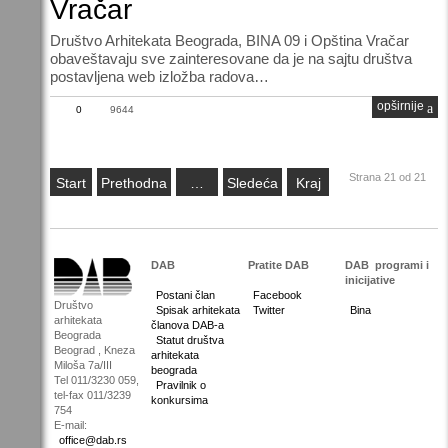
Vračar
Društvo Arhitekata Beograda, BINA 09 i Opština Vračar
obaveštavaju sve zainteresovane da je na sajtu društva
postavljena web izložba radova…
opširnije
0
9644
Strana 21 od 21
Start
Prethodna
…
Sledeća
Kraj
DAB
Pratite DAB
DAB
programi i
inicijative
Postani član
Facebook
Društvo
Spisak arhitekata
Twitter
Bina
arhitekata
članova DAB-a
Beograda
Statut društva
Beograd , Kneza
arhitekata
Miloša 7a/III
beograda
Tel 011/3230 059,
Pravilnik o
tel-fax 011/3239
konkursima
754
E-mail:
office@dab.rs