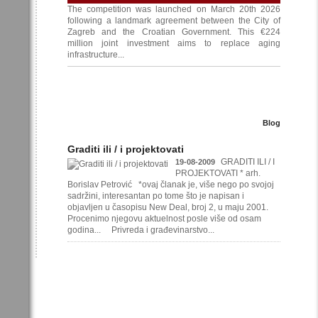
The competition was launched on March 20th 2026
following a landmark agreement between the City of
Zagreb and the Croatian Government. This €224
million joint investment aims to replace aging
infrastructure...
Blog
Graditi ili / i projektovati
GRADITI ILI / I
19-08-2009
PROJEKTOVATI * arh.
Borislav Petrović *ovaj članak je, više nego po svojoj
sadržini, interesantan po tome što je napisan i
objavljen u časopisu New Deal, broj 2, u maju 2001.
Procenimo njegovu aktuelnost posle više od osam
godina... Privreda i građevinarstvo...