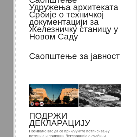
Удружења архитеката
Србије о техничкој
документацији за
Железничку станицу у
Новом Саду
Саопштење за јавност
ПОДРЖИ
ДЕКЛАРАЦИЈУ
Позивамо вас да се прикључите потписивању
петиције и подршци Декларације о судбини