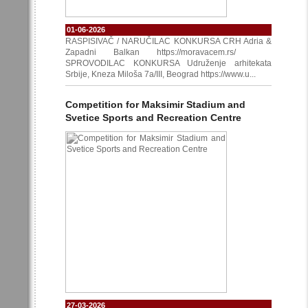
01-06-2026
RASPISIVAČ / NARUČILAC KONKURSA CRH Adria &
Zapadni Balkan https://moravacem.rs/
SPROVODILAC KONKURSA Udruženje arhitekata
Srbije, Kneza Miloša 7a/III, Beograd https://www.u...
Competition for Maksimir Stadium and
Svetice Sports and Recreation Centre
27-03-2026