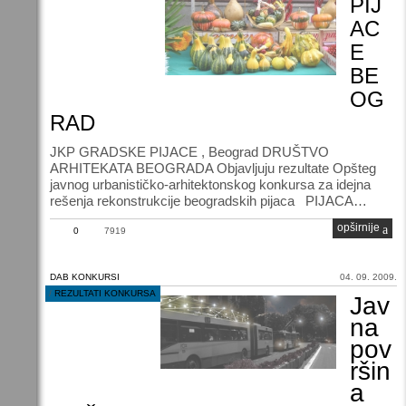
PIJ
AC
E
BE
OG
RAD
JKP GRADSKE PIJACE , Beogrаd DRUŠTVO
ARHITEKATA BEOGRADA Objаvljuju rezultаte Opšteg
jаvnog urbаnističko-аrhitektonskog konkursа zа idejnа
rešenja rekonstrukcije beogradskih pijaca PIJACA…
opširnije
0
7919
DAB KONKURSI
04. 09. 2009.
/
REZULTATI KONKURSA
Jav
na
pov
ršin
a