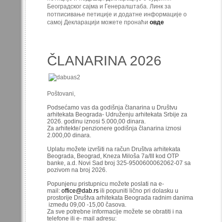
Београдског сајма и Генералштаба. Линк за
потписивање петиције и додатне информације о
самој Декларацији можете пронаћи
овде
ČLANARINA 2026
Poštovani,
Podsećamo vas da godišnja članarina u Društvu
arhitekata Beograda- Udruženju arhitekata Srbije za
2026. godinu iznosi 5.000,00 dinara.
Za arhitekte/ penzionere godišnja članarina iznosi
2.000,00 dinara.
Uplatu možete izvršiti na račun Društva arhitekata
Beograda, Beograd, Kneza Miloša 7a/III kod OTP
banke, a.d. Novi Sad broj 325-9500600062062-07 sa
pozivom na broj 2026.
Popunjenu pristupnicu možete poslati na e-
mail:
office@dab.rs
ili popuniti lično pri dolasku u
prostorije Društva arhitekata Beograda radnim danima
između 09,00 -15,00 časova.
Za sve potrebne informacije možete se obratiti i na
telefone ili e- mail adresu: