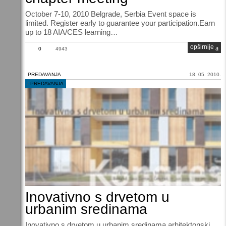
October 7-10, 2010 Belgrade, Serbia Event space is
limited. Register early to guarantee your participation.Earn
up to 18 AIA/CES learning…
opširnije
0
4943
PREDAVANJA
18. 05. 2010.
/
PREDAVANJA
Inovativno s drvetom u
urbanim sredinama
Inovativno s drvetom u urbanim sredinama arhitektonski