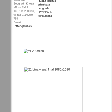
Statut društva
Beograd , Kneza
arhitekata
Miloša 7a/III
beograda
Tel 011/3230 059,
Pravilnik o
tel-fax 011/3239
konkursima
754
E-mail:
office@dab.rs