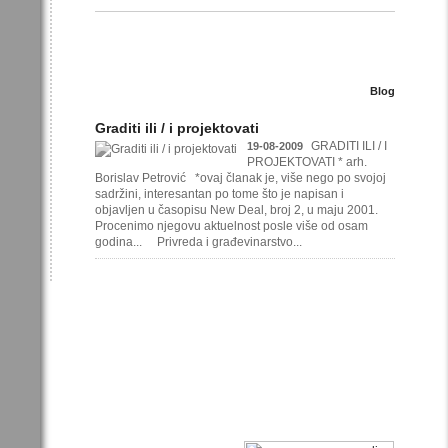
Blog
Graditi ili / i projektovati
GRADITI ILI / I
19-08-2009
PROJEKTOVATI * arh.
Borislav Petrović *ovaj članak je, više nego po svojoj
sadržini, interesantan po tome što je napisan i
objavljen u časopisu New Deal, broj 2, u maju 2001.
Procenimo njegovu aktuelnost posle više od osam
godina... Privreda i građevinarstvo...