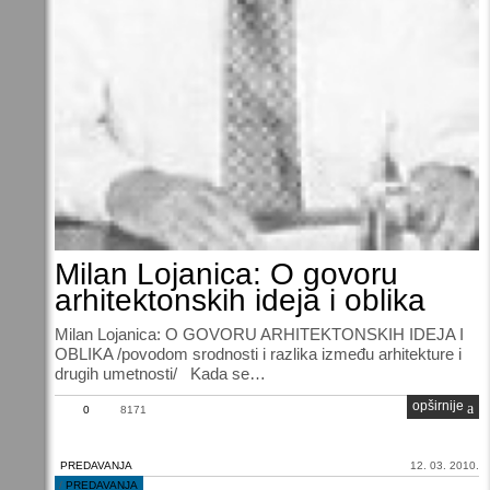
Milan Lojanica: O govoru
arhitektonskih ideja i oblika
Milan Lojanica: O GOVORU ARHITEKTONSKIH IDEJA I
OBLIKA /povodom srodnosti i razlika između arhitekture i
drugih umetnosti/ Kada se…
opširnije
0
8171
PREDAVANJA
12. 03. 2010.
/
PREDAVANJA