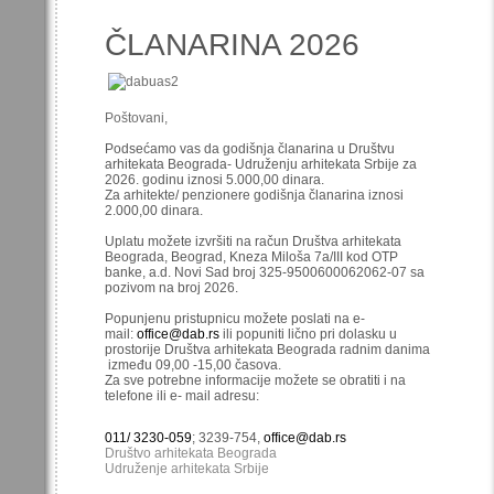
ČLANARINA 2026
Poštovani,
Podsećamo vas da godišnja članarina u Društvu
arhitekata Beograda- Udruženju arhitekata Srbije za
2026. godinu iznosi 5.000,00 dinara.
Za arhitekte/ penzionere godišnja članarina iznosi
2.000,00 dinara.
Uplatu možete izvršiti na račun Društva arhitekata
Beograda, Beograd, Kneza Miloša 7a/III kod OTP
banke, a.d. Novi Sad broj 325-9500600062062-07 sa
pozivom na broj 2026.
Popunjenu pristupnicu možete poslati na e-
mail:
office@dab.rs
ili popuniti lično pri dolasku u
prostorije Društva arhitekata Beograda radnim danima
između 09,00 -15,00 časova.
Za sve potrebne informacije možete se obratiti i na
telefone ili e- mail adresu:
011/ 3230-059
; 3239-754,
office@dab.rs
Društvo arhitekata Beograda
Udruženje arhitekata Srbije