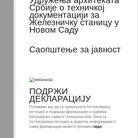
Удружења архитеката
Србије о техничкој
документацији за
Железничку станицу у
Новом Саду
Саопштење за јавност
ПОДРЖИ
ДЕКЛАРАЦИЈУ
Позивамо вас да се прикључите потписивању
петиције и подршци Декларације о судбини
Београдског сајма и Генералштаба. Линк за
потписивање петиције и додатне информације о
самој Декларацији можете пронаћи
овде