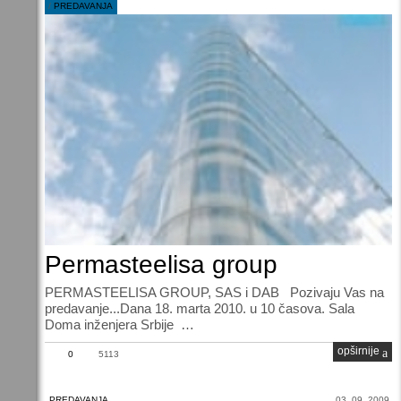
/
PREDAVANJA
Permasteelisa group
PERMASTEELISA GROUP, SAS i DAB Pozivaju Vas na
predavanje...Dana 18. marta 2010. u 10 časova. Sala
Doma inženjera Srbije …
opširnije
0
5113
PREDAVANJA
03. 09. 2009.