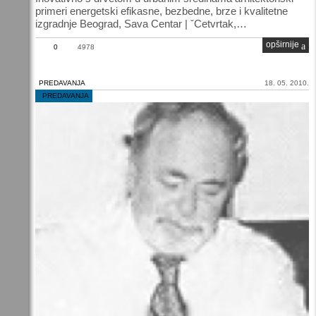
primeri energetski efikasne, bezbedne, brze i kvalitetne
izgradnje Beograd, Sava Centar | ˇCetvrtak,…
opširnije
0
4978
PREDAVANJA
18. 05. 2010.
/
PREDAVANJA