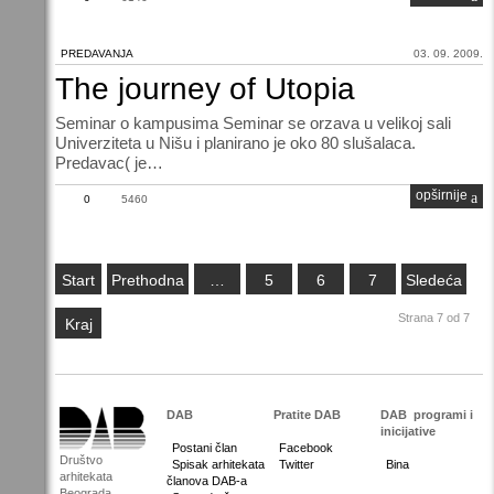
PREDAVANJA
03. 09. 2009.
The journey of Utopia
Seminar o kampusima Seminar se orzava u velikoj sali
Univerziteta u Nišu i planirano je oko 80 slušalaca.
Predavac( je…
opširnije
0
5460
Start
Prethodna
…
5
6
7
Sledeća
Strana 7 od 7
Kraj
DAB
Pratite DAB
DAB
programi i
inicijative
Postani član
Facebook
Društvo
Spisak arhitekata
Twitter
Bina
arhitekata
članova DAB-a
Beograda