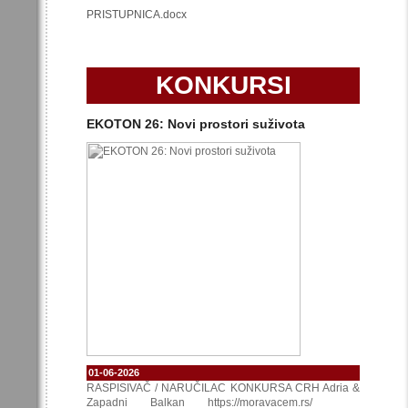
PRISTUPNICA.docx
KONKURSI
EKOTON 26: Novi prostori suživota
01-06-2026
RASPISIVAČ / NARUČILAC KONKURSA CRH Adria &
Zapadni Balkan https://moravacem.rs/