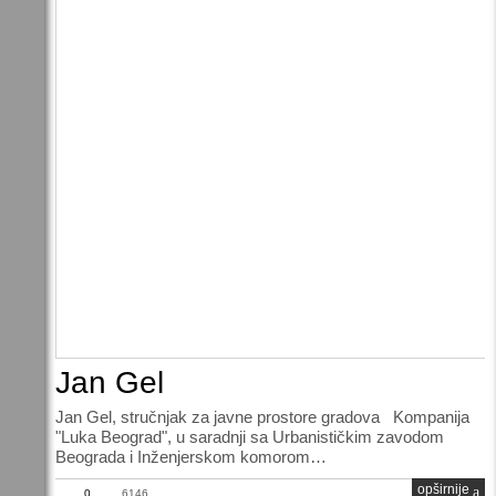
Jan Gel
Jan Gel, stručnjak za javne prostore gradova Kompanija
"Luka Beograd", u saradnji sa Urbanističkim zavodom
Beograda i Inženjerskom komorom…
opširnije
0
6146