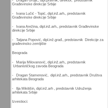
- Dragan Grujić, dipl.pravnik, direktor, predstavnik
Građevinske direkcije Srbije
- Ivana Lučić - Topić, dipl.inž.arh., predstavnik
Građevinske direkcije Srbije
- Ivana Arežina, dipl.inž.arh., predstavnik Građevinske
direkcije Srbije
- Tatjana Popović, dipl.inž.građ., predstavnik Direkcije za
građevinsko zemljište
Beograda
- Marija Milovanović, dipl.inž.arh., predstavnik
Urbanističkog zavoda Beograda
- Dragan Stamenović, dipl.inž.arh., predstavnik Društva
arhitekata Beograda
- Ilja Mikitišin, dipl.inž.arh , predstavnik Udruženja
arhitekata Srbije
Izvestioci: