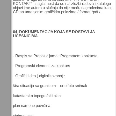
KONTAKT“ , saglasnost da se na izložbi radova i katalogu
objavi ime autora u slučaju da nije među nagrađenima kao i
CD sa umanjenim grafičkim prilozima / format *pdf / .
04. DOKUMENTACIJA KOJA SE DOSTAVLJA
UČESNICIMA
- Raspis sa Propozicijama i Programom konkursa
- Programski elementi za konkurs
- Grafički deo ( digitalizovano) :
šira situacija sa granicom – orto foto snimak
katastarsko topografski plan
plan namene površina
sinhron plan