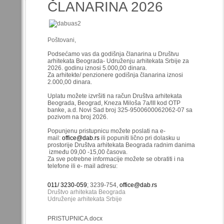
ČLANARINA 2026
Poštovani,
Podsećamo vas da godišnja članarina u Društvu
arhitekata Beograda- Udruženju arhitekata Srbije za
2026. godinu iznosi 5.000,00 dinara.
Za arhitekte/ penzionere godišnja članarina iznosi
2.000,00 dinara.
Uplatu možete izvršiti na račun Društva arhitekata
Beograda, Beograd, Kneza Miloša 7a/III kod OTP
banke, a.d. Novi Sad broj 325-9500600062062-07 sa
pozivom na broj 2026.
Popunjenu pristupnicu možete poslati na e-
mail:
office@dab.rs
ili popuniti lično pri dolasku u
prostorije Društva arhitekata Beograda radnim danima
između 09,00 -15,00 časova.
Za sve potrebne informacije možete se obratiti i na
telefone ili e- mail adresu:
011/ 3230-059
; 3239-754,
office@dab.rs
Društvo arhitekata Beograda
Udruženje arhitekata Srbije
PRISTUPNICA.docx