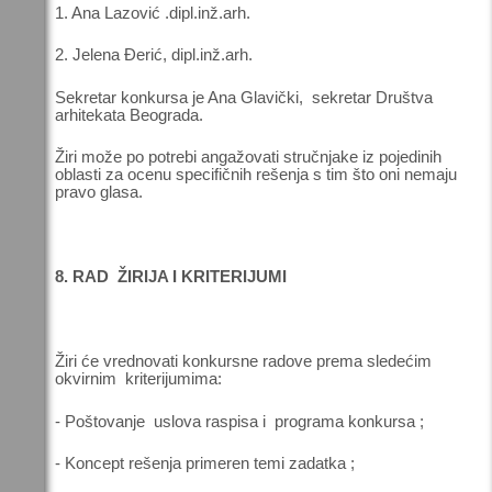
1. Ana Lazović .dipl.inž.arh.
2. Jelena Đerić, dipl.inž.arh.
Sekretar konkursa je Ana Glavički, sekretar Društva
arhitekata Beograda.
Žiri može po potrebi angažovati stručnjake iz pojedinih
oblasti za ocenu specifičnih rešenja s tim što oni nemaju
pravo glasa.
8. RAD ŽIRIJA I KRITERIJUMI
Žiri će vrednovati konkursne radove prema sledećim
okvirnim kriterijumima:
- Poštovanje uslova raspisa i programa konkursa ;
- Koncept rešenja primeren temi zadatka ;