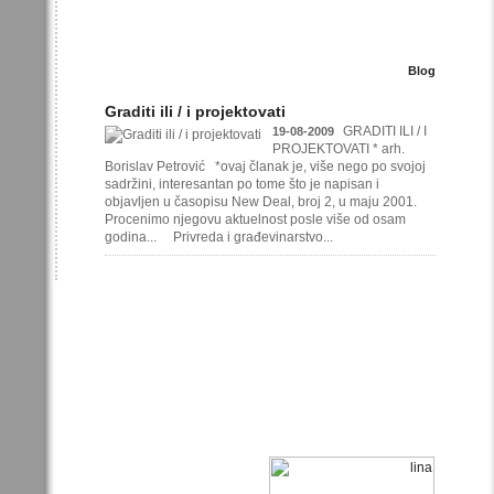
Blog
Graditi ili / i projektovati
GRADITI ILI / I
19-08-2009
PROJEKTOVATI * arh.
Borislav Petrović *ovaj članak je, više nego po svojoj
sadržini, interesantan po tome što je napisan i
objavljen u časopisu New Deal, broj 2, u maju 2001.
Procenimo njegovu aktuelnost posle više od osam
godina... Privreda i građevinarstvo...