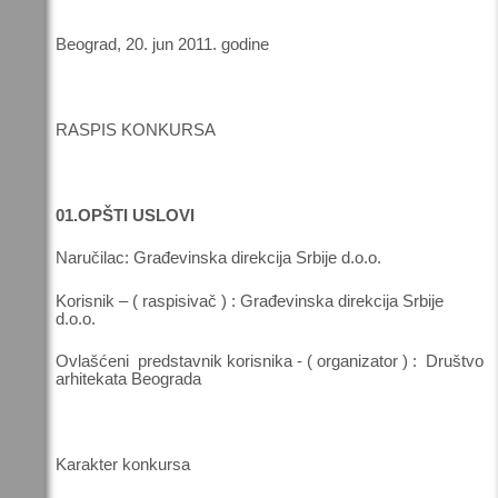
Beograd, 20. jun 2011. godine
RASPIS KONKURSA
01.OPŠTI USLOVI
Naručilac: Građevinska direkcija Srbije d.o.o.
Korisnik – ( raspisivač ) : Građevinska direkcija Srbije
d.o.o.
Ovlašćeni predstavnik korisnika - ( organizator ) : Društvo
arhitekata Beograda
Karakter konkursa