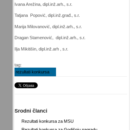
Ivana Arežina, dipl.inž.arh., s.r.
Tatjana Popović, dipl.inž.građ., s.r.
Marija Milovanović, dipl.inž.arh., s.r.
Dragan Stamenović, dipl.inž.arh., s.r.
Ilja Mikitišin, dipl.inž.arh , s.r.
tag:
rezultati konkursa
Srodni članci
Rezultati konkursa za MSU
Rezultati konkursa za Godišnju nagradu