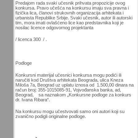
Predajom rada svaki učesnik prihvata propozicije ovog
konkursa. Pravo učešća na konkursu imaju sva pravna i
fizička lica, članovi strukovnih organizacija arhitekata i
urbanista Republike Srbije. Svaki učesnik, autor ili autorski
tim, mora imati ovlašćeno lice kao predstavnika koji je
nosilac licence odgovornog projektanta
/ licenca 300 / .
Podloge
Konkursni materijal učesnici konkursa mogu podići ili
naručiti kod Društva arhitekata Beograda, ulica Kneza
Miloša 7a, Beograd uz uplatu iznosa od 1.500,00 dinara na
račun broj: 355-1015085-91, Vojvođanska banka, ad,
Beograd, sa naznakom „Konkursne podloge za konkurs
dr. Ivana Ribara“.
Na konkursu mogu učestvovati samo oni autori koji su
zvanično podigli originalne podloge.