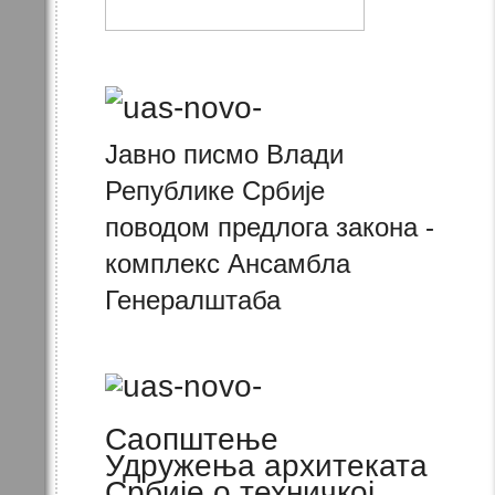
Јавно писмо Влади
Републике Србије
поводом предлога закона -
комплекс Ансамбла
Генералштаба
Саопштење
Удружења архитеката
Србије о техничкој