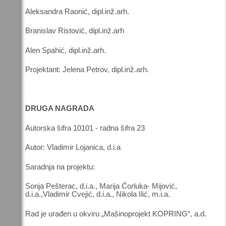
Aleksandra Raonić, dipl.inž.arh.
Branislav Ristović, dipl.inž.arh
Alen Spahić, dipl.inž.arh.
Projektant: Jelena Petrov, dipl.inž.arh.
DRUGA NAGRADA
Autorska šifra 10101 - radna šifra 23
Autor: Vladimir Lojanica, d.i.a
Saradnja na projektu:
Sonja Pešterac, d.i.a., Marija Ćorluka- Mijović,
d.i.a.,Vladimir Cvejić, d.i.a., Nikola Ilić, m.i.a.
Rad je urađen u okviru „Mašinoprojekt KOPRING“, a.d.