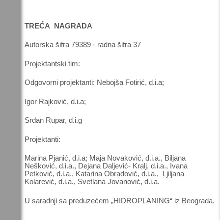
TREĆA NAGRADA
Autorska šifra 79389 - radna šifra 37
Projektantski tim:
Odgovorni projektanti: Nebojša Fotirić, d.i.a;
Igor Rajković, d.i.a;
Srđan Rupar, d.i.g
Projektanti:
Marina Pjanić, d.i.a; Maja Novaković, d.i.a., Biljana
Nešković, d.i.a., Dejana Daljević- Kralj, d.i.a., Ivana
Petković, d.i.a., Katarina Obradović, d.i.a., Ljiljana
Kolarević, d.i.a., Svetlana Jovanović, d.i.a.
U saradnji sa preduzećem „HIDROPLANING“ iz Beograda.