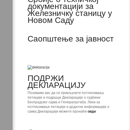
документацији за
Железничку станицу у
Новом Саду
Саопштење за јавност
ПОДРЖИ
ДЕКЛАРАЦИЈУ
Позивамо вас да се прикључите потписивању
петиције и подршци Декларације о судбини
Београдског сајма и Генералштаба. Линк за
потписивање петиције и додатне информације о
самој Декларацији можете пронаћи
овде