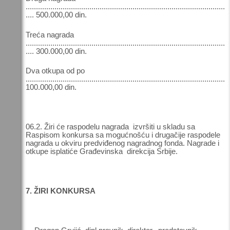
.................................................................................................
.... 500.000,00 din.
Treća nagrada
.................................................................................................
.... 300.000,00 din.
Dva otkupa od po
.................................................................................................
100.000,00 din.
06.2. Žiri će raspodelu nagrada izvršiti u skladu sa
Raspisom konkursa sa mogućnošću i drugačije raspodele
nagrada u okviru predviđenog nagradnog fonda. Nagrade i
otkupe isplatiće Građevinska direkcija Srbije.
7. ŽIRI KONKURSA