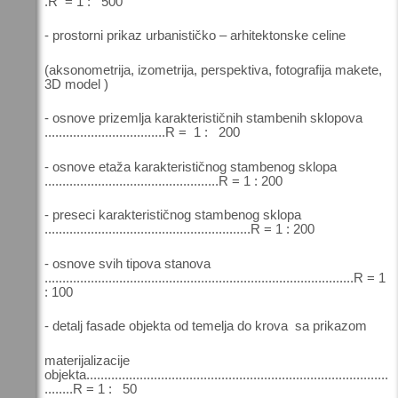
.R = 1 : 500
- prostorni prikaz urbanističko – arhitektonske celine
(aksonometrija, izometrija, perspektiva, fotografija makete,
3D model )
- osnove prizemlja karakterističnih stambenih sklopova
..................................R = 1 : 200
- osnove etaža karakterističnog stambenog sklopa
.................................................R = 1 : 200
- preseci karakterističnog stambenog sklopa
..........................................................R = 1 : 200
- osnove svih tipova stanova
.......................................................................................R = 1
: 100
- detalj fasade objekta od temelja do krova sa prikazom
materijalizacije
objekta.....................................................................................
........R = 1 : 50