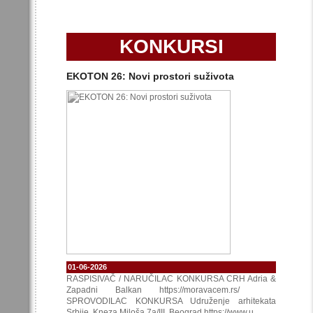
KONKURSI
EKOTON 26: Novi prostori suživota
01-06-2026
RASPISIVAČ / NARUČILAC KONKURSA CRH Adria &
Zapadni Balkan https://moravacem.rs/
SPROVODILAC KONKURSA Udruženje arhitekata
Srbije, Kneza Miloša 7a/III, Beograd https://www.u...