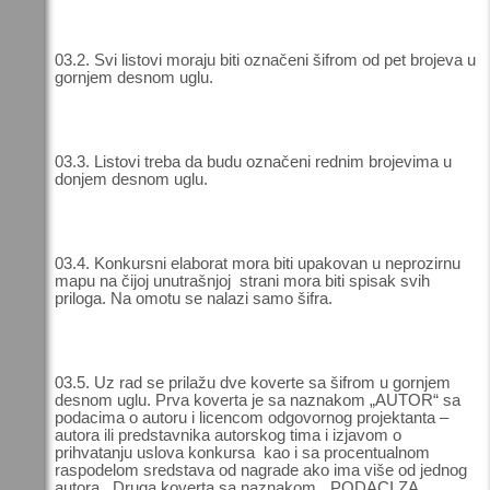
03.2. Svi listovi moraju biti označeni šifrom od pet brojeva u
gornjem desnom uglu.
03.3. Listovi treba da budu označeni rednim brojevima u
donjem desnom uglu.
03.4. Konkursni elaborat mora biti upakovan u neprozirnu
mapu na čijoj unutrašnjoj strani mora biti spisak svih
priloga. Na omotu se nalazi samo šifra.
03.5. Uz rad se prilažu dve koverte sa šifrom u gornjem
desnom uglu. Prva koverta je sa naznakom „AUTOR“ sa
podacima o autoru i licencom odgovornog projektanta –
autora ili predstavnika autorskog tima i izjavom o
prihvatanju uslova konkursa kao i sa procentualnom
raspodelom sredstava od nagrade ako ima više od jednog
autora. Druga koverta sa naznakom „ PODACI ZA