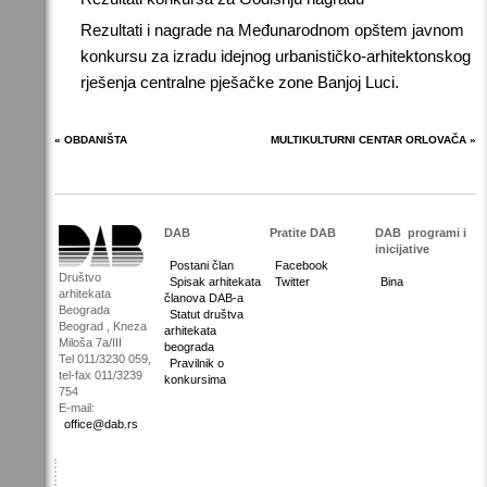
Rezultati i nagrade na Međunarodnom opštem javnom
konkursu za izradu idejnog urbanističko-arhitektonskog
rješenja centralne pješačke zone Banjoj Luci.
« OBDANIŠTA
MULTIKULTURNI CENTAR ORLOVAČA »
DAB
Pratite DAB
DAB
programi i
inicijative
Postani član
Facebook
Društvo
Spisak arhitekata
Twitter
Bina
arhitekata
članova DAB-a
Beograda
Statut društva
Beograd , Kneza
arhitekata
Miloša 7a/III
beograda
Tel 011/3230 059,
Pravilnik o
tel-fax 011/3239
konkursima
754
E-mail:
office@dab.rs