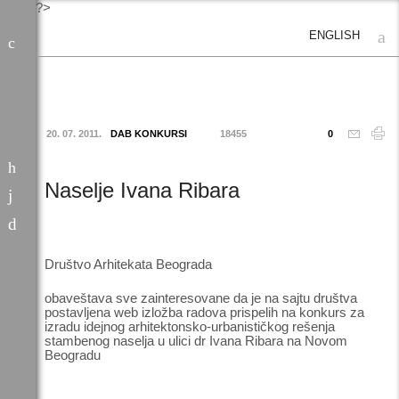
?>
ENGLISH
20. 07. 2011.
DAB KONKURSI
18455
0
Naselje Ivana Ribara
Društvo Arhitekata Beograda
obaveštava sve zainteresovane da je na sajtu društva
postavljena web izložba radova prispelih na konkurs za
izradu idejnog arhitektonsko-urbanističkog rešenja
stambenog naselja u ulici dr Ivana Ribara na Novom
Beogradu