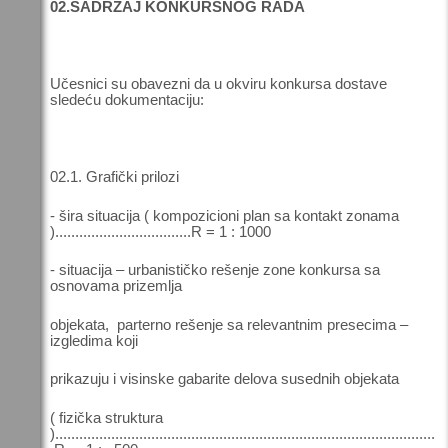
02.SADRŽAJ KONKURSNOG RADA
Učesnici su obavezni da u okviru konkursa dostave
sledeću dokumentaciju:
02.1. Grafički prilozi
- šira situacija ( kompozicioni plan sa kontakt zonama
)..................................R = 1 : 1000
- situacija – urbanističko rešenje zone konkursa sa
osnovama prizemlja
objekata, parterno rešenje sa relevantnim presecima –
izgledima koji
prikazuju i visinske gabarite delova susednih objekata
( fizička struktura
)...............................................................................................