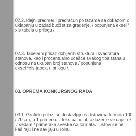
02.2. Idejni predmer i predračun po fazama sa dokazom o
uklapanju u zadati budžet za građenje. / popunjena eksel *
xls tabela u prilogu /.
02.3. Tabelarni prikaz dobijenih struktura i kvadratura
stanova, kao i procentualno učešće svakog tipa stana u
odnosu na ukupan broj stanova / popunjena
eksel *xls tabela u prilogu /.
03. OPREMA KONKURSNOG RADA
03.1. Grafički prilozi se dostavljaju na listovima formata 100
/ 70 cm, u 1 primerku . Tekstualno obrazloženje se daje u 7
/ sedam / primeraka sveske A3 formata. Listovi se ne
kaširaju i ne savijaju u rolnu.