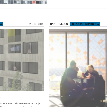
SA
20. 07. 2011.
DAB KONKURSI
/
REZULTATI KONKURSA
a
tava sve zainteresovane da je