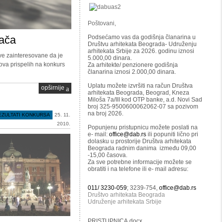
Poštovani,
Podsećamo vas da godišnja članarina u
vača
Društvu arhitekata Beograda- Udruženju
arhitekata Srbije za 2026. godinu iznosi
e zainteresovane da je
5.000,00 dinara.
ova prispelih na konkurs
Za arhitekte/ penzionere godišnja
članarina iznosi 2.000,00 dinara.
Uplatu možete izvršiti na račun Društva
opširnije
arhitekata Beograda, Beograd, Kneza
Miloša 7a/III kod OTP banke, a.d. Novi Sad
broj 325-9500600062062-07 sa pozivom
na broj 2026.
EZULTATI KONKURSA
25. 11.
2010.
Popunjenu pristupnicu možete poslati na
e- mail:
office@dab.rs
ili popuniti lično pri
dolasku u prostorije Društva arhitekata
Beograda radnim danima između 09,00
-15,00 časova.
Za sve potrebne informacije možete se
obratiti i na telefone ili e- mail adresu:
011/ 3230-059
; 3239-754,
office@dab.rs
Društvo arhitekata Beograda
Udruženje arhitekata Srbije
PRISTUPNICA.docx