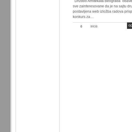
Društvo Arhitekata Beograda obave
sve zainteresovane da je na sajtu dr
postavljena web izložba radova prisp
konkurs za…
op
0
9938