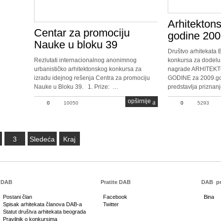
Arhitekton
Centar za promociju
godine 200
Nauke u bloku 39
Društvo arhitekata 
Rezlutati internacionalnog anonimnog
konkursa za dodelu
urbanističko arhitektonskog konkursa za
nagrade ARHITEK
izradu idejnog rešenja Centra za promociju
GODINE za 2009.g
Nauke u Bloku 39. 1. Prize: …
predstavlja priznan
opširnije
0
10050
0
5293
3
Sledeća
Kraj
DAB
Pratite DAB
DAB
pr
Postani član
Facebook
Bina
Spisak arhitekata članova DAB-a
Twitter
Statut društva arhitekata beograda
Pravilnik o konkursima