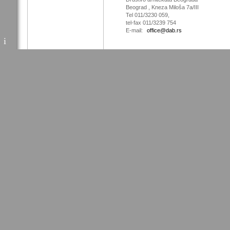
Beograd , Kneza Miloša 7a/III
Tel 011/3230 059,
tel-fax 011/3239 754
E-mail:
office@dab.rs