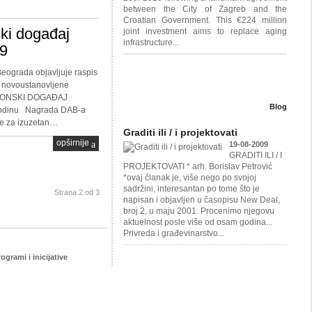
between the City of Zagreb and the
Croatian Government. This €224 million
ski događaj
joint investment aims to replace aging
infrastructure...
9
Beograda objavljuje raspis
 novoustanovljene
TONSKI DOGAĐAJ
Blog
odinu Nagrada DAB-a
je za izuzetan…
Graditi ili / i projektovati
opširnije
19-08-2009
GRADITI ILI / I
PROJEKTOVATI * arh. Borislav Petrović
*ovaj članak je, više nego po svojoj
sadržini, interesantan po tome što je
Strana 2 od 3
napisan i objavljen u časopisu New Deal,
broj 2, u maju 2001. Procenimo njegovu
aktuelnost posle više od osam godina...
Privreda i građevinarstvo...
ogrami i inicijative