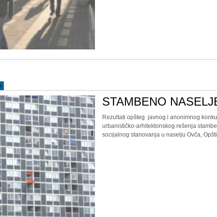
A
STAMBENO NASELJ
Rezultati opšteg jаvnog i аnonimnog konku
urbаnističko-аrhitektonskog rešenjа stаm
socijаlnog stаnovаnjа u nаselju Ovčа, Opšt