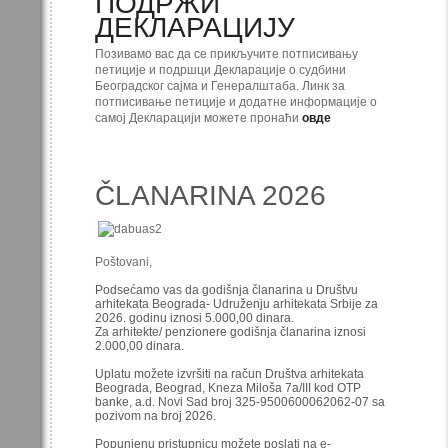
ПОДРЖИ
ДЕКЛАРАЦИЈУ
Позивамо вас да се прикључите потписивању
петиције и подршци Декларације о судбини
Београдског сајма и Генералштаба. Линк за
потписивање петиције и додатне информације о
самој Декларацији можете пронаћи
овде
ČLANARINA 2026
Poštovani,
Podsećamo vas da godišnja članarina u Društvu
arhitekata Beograda- Udruženju arhitekata Srbije za
2026. godinu iznosi 5.000,00 dinara.
Za arhitekte/ penzionere godišnja članarina iznosi
2.000,00 dinara.
Uplatu možete izvršiti na račun Društva arhitekata
Beograda, Beograd, Kneza Miloša 7a/III kod OTP
banke, a.d. Novi Sad broj 325-9500600062062-07 sa
pozivom na broj 2026.
Popunjenu pristupnicu možete poslati na e-