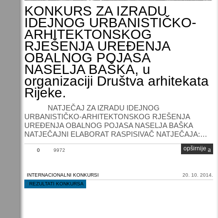
KONKURS ZA IZRADU
IDEJNOG URBANISTIČKO-
ARHITEKTONSKOG
RJEŠENJA UREĐENJA
OBALNOG POJASA
NASELJA BAŠKA, u
organizaciji Društva arhitekata
Rijeke.
NATJEČAJ ZA IZRADU IDEJNOG
URBANISTIČKO-ARHITEKTONSKOG RJEŠENJA
UREĐENJA OBALNOG POJASA NASELJA BAŠKA
NATJEČAJNI ELABORAT RASPISIVAČ NATJEČAJA:…
opširnije
0
9972
INTERNACIONALNI KONKURSI
20. 10. 2014.
/
REZULTATI KONKURSA