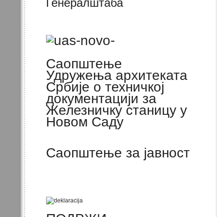
Генералштаба
Саопштење
Удружења архитеката
Србије о техничкој
документацији за
Железничку станицу у
Новом Саду
Саопштење за јавност