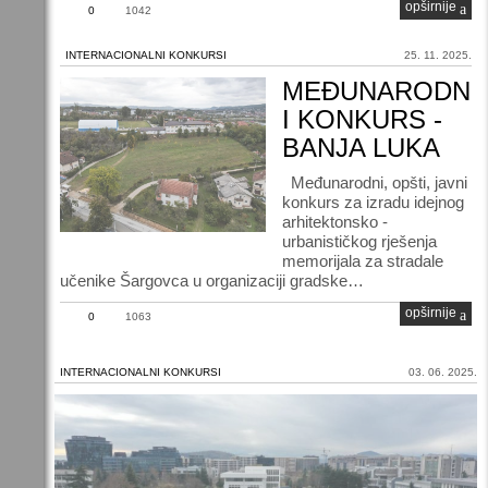
opširnije
0
1042
INTERNACIONALNI KONKURSI
25. 11. 2025.
MEĐUNARODN
I KONKURS -
BANJA LUKA
Međunarodni, opšti, javni
konkurs za izradu idejnog
arhitektonsko -
urbanističkog rješenja
memorijala za stradale
učenike Šargovca u organizaciji gradske…
opširnije
0
1063
INTERNACIONALNI KONKURSI
03. 06. 2025.