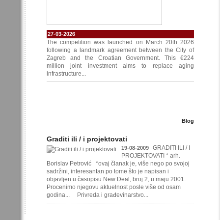
27-03-2026
The competition was launched on March 20th 2026
following a landmark agreement between the City of
Zagreb and the Croatian Government. This €224
million joint investment aims to replace aging
infrastructure...
Blog
Graditi ili / i projektovati
GRADITI ILI / I
19-08-2009
PROJEKTOVATI * arh.
Borislav Petrović *ovaj članak je, više nego po svojoj
sadržini, interesantan po tome što je napisan i
objavljen u časopisu New Deal, broj 2, u maju 2001.
Procenimo njegovu aktuelnost posle više od osam
godina... Privreda i građevinarstvo...