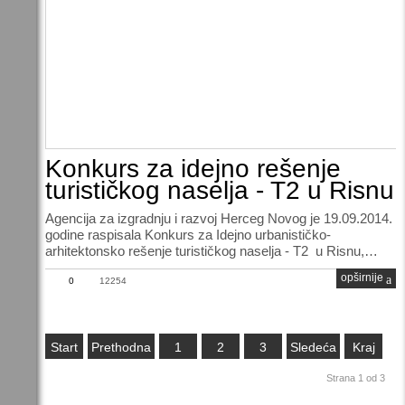
Konkurs za idejno rešenje
turističkog naselja - T2 u Risnu
Agencija za izgradnju i razvoj Herceg Novog je 19.09.2014.
godine raspisala Konkurs za Idejno urbanističko-
arhitektonsko rešenje turističkog naselja - T2 u Risnu,…
opširnije
0
12254
Start
Prethodna
1
2
3
Sledeća
Kraj
Strana 1 od 3