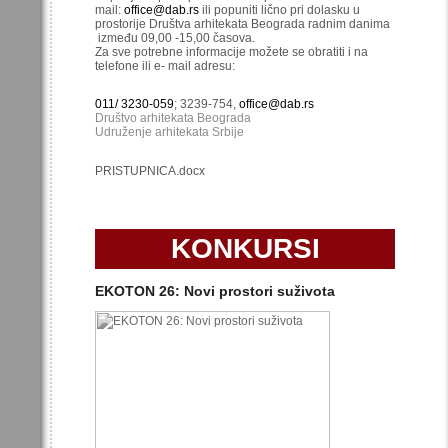
mail:
office@dab.rs
ili popuniti lično pri dolasku u
prostorije Društva arhitekata Beograda radnim danima
između 09,00 -15,00 časova.
Za sve potrebne informacije možete se obratiti i na
telefone ili e- mail adresu:
011/ 3230-059
; 3239-754,
office@dab.rs
Društvo arhitekata Beograda
Udruženje arhitekata Srbije
PRISTUPNICA.docx
KONKURSI
EKOTON 26: Novi prostori suživota