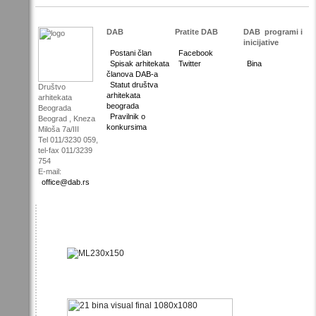
DAB
Pratite DAB
DAB
programi i
inicijative
Postani član
Facebook
Spisak arhitekata
Twitter
Bina
članova DAB-a
Statut društva
Društvo
arhitekata
arhitekata
beograda
Beograda
Pravilnik o
Beograd , Kneza
konkursima
Miloša 7a/III
Tel 011/3230 059,
tel-fax 011/3239
754
E-mail:
office@dab.rs