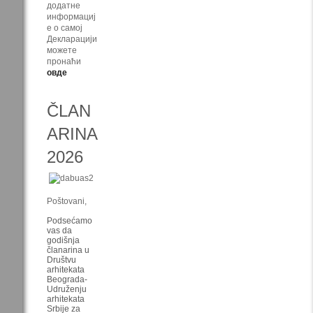
додатне
информациј
е о самој
Декларацији
можете
пронаћи
овде
ČLAN
ARINA
2026
Poštovani,
Podsećamo
vas da
godišnja
članarina u
Društvu
arhitekata
Beograda-
Udruženju
arhitekata
Srbije za