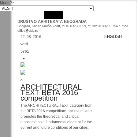
Menu
?>
DRUŠTVO ARHITEKATA BEOGRADA
Beograd, Kneza Miloša 7a/III, tel 011/3230 059, tel-fax 011/3239 754 e-mail:
office@dab.rs
ENGLISH
22. 08. 2016.
vesti
5761
-
+
0
ARCHITECTURAL
TEXT BETA 2016
competition
The ARCHITECTURAL TEXT category from
the BETA 2016 competition* stimulates and
promotes the theoretical and critical
discourse as a fundamental element for the
current and future conditions of our cities.