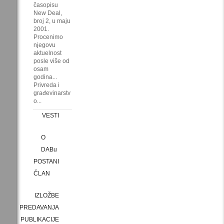
časopisu
New Deal,
broj 2, u maju
2001.
Procenimo
njegovu
aktuelnost
posle više od
osam
godina...
Privreda i
građevinarstv
o...
VESTI
O
DABu
POSTANI
ČLAN
IZLOŽBE
PREDAVANJA
PUBLIKACIJE