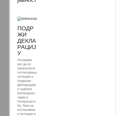
ПОДР
ЖИ
ДЕКЛА
РАЦИЈ
У
Позивамо
вас да се
прикључите
потписивању
петиције и
подршци
Декларације
о судбини
Београдског
сајма и
Генералшта
ба. Линк за
потписивањ
е петиције и