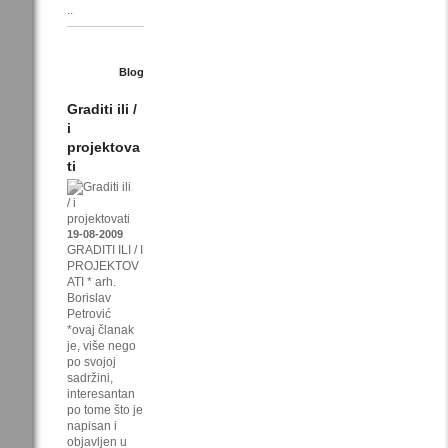
..
Blog
Graditi ili /
i
projektova
ti
19-08-2009
GRADITI ILI / I
PROJEKTOV
ATI * arh.
Borislav
Petrović
*ovaj članak
je, više nego
po svojoj
sadržini,
interesantan
po tome što je
napisan i
objavljen u