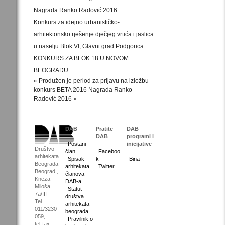
Nagrada Ranko Radović 2016
Konkurs za idejno urbanističko-
arhitektonsko rješenje dječjeg vrtića i jaslica
u naselju Blok VI, Glavni grad Podgorica
KONKURS ZA BLOK 18 U NOVOM
BEOGRADU
« Produžen je period za prijavu na izložbu -
konkurs BETA 2016
Nagrada Ranko
Radović 2016 »
DAB
Pratite
DAB
DAB
programi i
Postani
inicijative
Društvo
član
Faceboo
arhitekata
Spisak
k
Bina
Beograda
arhitekata
Twitter
Beograd ,
članova
Kneza
DAB-a
Miloša
Statut
7a/III
društva
Tel
arhitekata
011/3230
beograda
059,
Pravilnik o
tel-fax