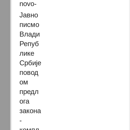
Јавно
писмо
Влади
Репуб
лике
Србије
повод
ом
предл
ога
закона
-
компл