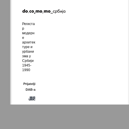
Региста
р
модерн
е
архитек
туре и
урбани
зма у
Србији
1945-
1990
Prijatelji
DAB-a