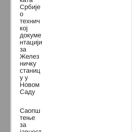
Србије
о
технич
кој
докуме
нтацији
за
Желез
ничку
станиц
у у
Новом
Саду
Саопш
тење
за
јавност