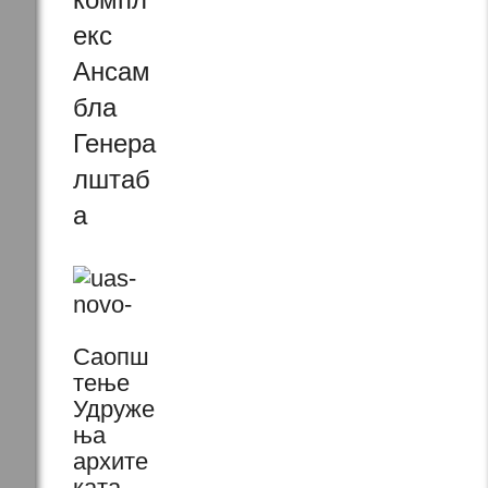
екс
Ансам
бла
Генера
лштаб
а
Саопш
тење
Удруже
ња
архите
ката