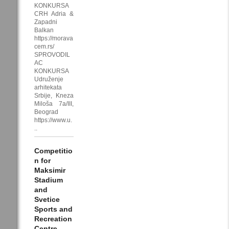
KONKURSA
CRH Adria &
Zapadni
Balkan
https://morava
cem.rs/
SPROVODIL
AC
KONKURSA
Udruženje
arhitekata
Srbije, Kneza
Miloša 7a/III,
Beograd
https://www.u.
..
Competitio
n for
Maksimir
Stadium
and
Svetice
Sports and
Recreation
Centre