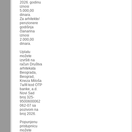
2026. godinu
iznosi
5.000,00
dinara.
Za arhitekte/
penzionere
godišnja
članarina
iznosi
2.000,00
dinara.
Uplatu
možete
izvršiti na
račun Društva
arhitekata
Beograda,
Beograd,
Kneza Miloša
7a/III kod OTP
banke, a.d.
Novi Sad
broj 325-
9500600062
062-07 sa
pozivom na
broj 2026.
Popunjenu
pristupnicu
možete