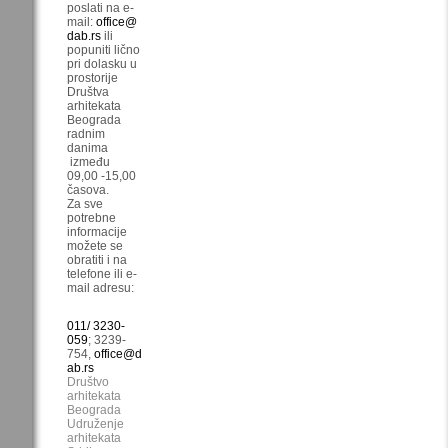
poslati na e-
mail:
office@
dab.rs
ili
popuniti lično
pri dolasku u
prostorije
Društva
arhitekata
Beograda
radnim
danima
između
09,00 -15,00
časova.
Za sve
potrebne
informacije
možete se
obratiti i na
telefone ili e-
mail adresu:
011/ 3230-
059
; 3239-
754,
office@d
ab.rs
Društvo
arhitekata
Beograda
Udruženje
arhitekata