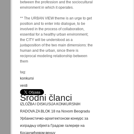
between the profession and the sociocultural
environment in which it operates.
** The URBAN VIEW theme is an urge to get
position and to enter into dialogue, to be
involved in the process of collaboration,
essential for a healthy urban environment;
the CITY will be understood as a
juxtaposition of the two main dimensions: the
human and the urban, since there is
reciprocal modeling relationship between
them
tag:
konkursi
vesti
Srodni članci
IZLOŽBA I DISKUSIJA KONKURSNIH
RADOVA ZA BLOK 18 na Novom Beogradu
Урбанистичко-архитектонски конкурс за
изградњу објекта Градске галерије на
Косанчићевом венцу