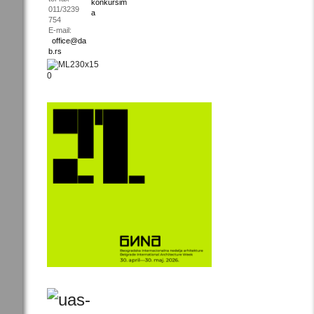
konkursim
011/3239
a
754
E-mail:
office@da
b.rs