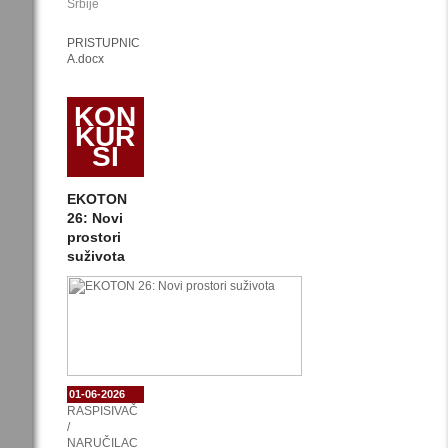
Srbije
PRISTUPNIC
A.docx
KON
KUR
SI
EKOTON
26: Novi
prostori
suživota
01-06-2026
RASPISIVAČ
/
NARUČILAC