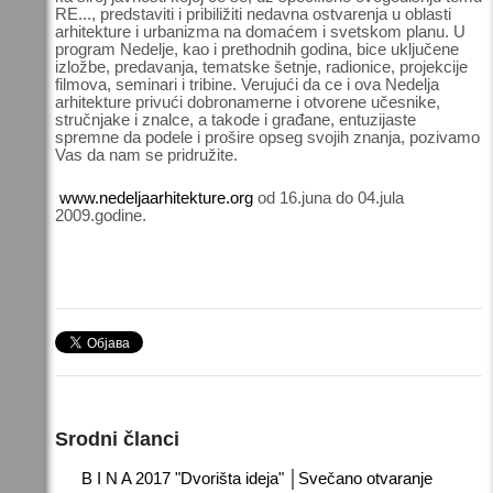
RE..., predstaviti i pribiližiti nedavna ostvarenja u oblasti
arhitekture i urbanizma na domaćem i svetskom planu. U
program Nedelje, kao i prethodnih godina, bice uključene
izložbe, predavanja, tematske šetnje, radionice, projekcije
filmova, seminari i tribine. Verujući da ce i ova Nedelja
arhitekture privući dobronamerne i otvorene učesnike,
stručnjake i znalce, a takode i građane, entuzijaste
spremne da podele i prošire opseg svojih znanja, pozivamo
Vas da nam se pridružite.
www.nedeljaarhitekture.org
od 16.juna do 04.jula
2009.godine.
Srodni članci
B I N A 2017 "Dvorišta ideja" │Svečano otvaranje