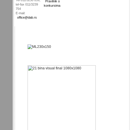
Pravilnik o
tel-fax 011/3239
konkursima
754
E-mail:
office@dab.rs