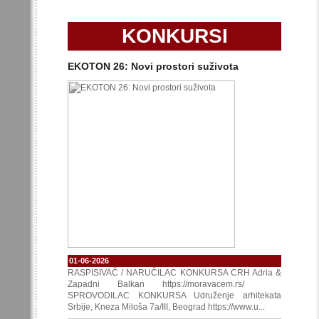
KONKURSI
EKOTON 26: Novi prostori suživota
01-06-2026
RASPISIVAČ / NARUČILAC KONKURSA CRH Adria &
Zapadni Balkan https://moravacem.rs/
SPROVODILAC KONKURSA Udruženje arhitekata
Srbije, Kneza Miloša 7a/III, Beograd https://www.u...