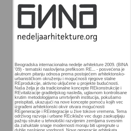
Beogradska internacionalna nedelje arhitekture 2009. (BINA
'09) - tematski naslovljena prefiksom RE... - posvećena je
akutnom pitanju odnosa prema postojećem arhitektonsko-
urbanističkom okruženju i mogućnosti njegove stalne
REprodukcije, aktivno uključene u projekte budućnosti.
Naša želja je da tradicionalne koncepte REkonstrukcije i
REvitalizacije graditeljskog nasleđa, uglavnom kontrolisane
krutim metodologijama umrtvljenih institucija, pokušamo
preispitati, ukazujući na nove koncepte pomoću kojih vec
izgrađeni arhitektonski okvir otvara mogućnosti
REgeneracije i REintegracije u žive tokove vremena. Tema
održivog razvoja i urbane REciklaže vec dugo zaokupljaju
pažnju struke u tehnološki razvijenim zemljama svesnim
da zahuktale snage modernosti moraju biti upregnute u
dublje naslojene vrednosti. Nove generacije arhitekata