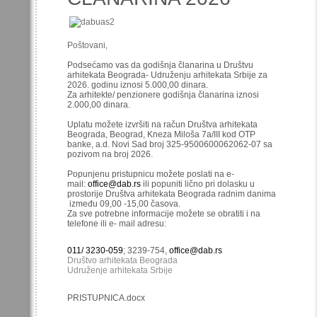
Poštovani,
Podsećamo vas da godišnja članarina u Društvu
arhitekata Beograda- Udruženju arhitekata Srbije za
2026. godinu iznosi 5.000,00 dinara.
Za arhitekte/ penzionere godišnja članarina iznosi
2.000,00 dinara.
Uplatu možete izvršiti na račun Društva arhitekata
Beograda, Beograd, Kneza Miloša 7a/III kod OTP
banke, a.d. Novi Sad broj 325-9500600062062-07 sa
pozivom na broj 2026.
Popunjenu pristupnicu možete poslati na e-
mail:
office@dab.rs
ili popuniti lično pri dolasku u
prostorije Društva arhitekata Beograda radnim danima
između 09,00 -15,00 časova.
Za sve potrebne informacije možete se obratiti i na
telefone ili e- mail adresu:
011/ 3230-059
; 3239-754,
office@dab.rs
Društvo arhitekata Beograda
Udruženje arhitekata Srbije
PRISTUPNICA.docx