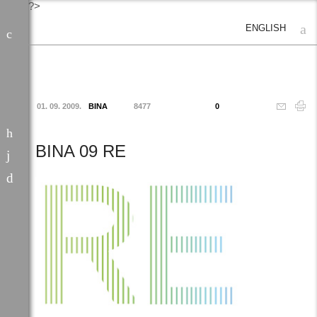
?>
ENGLISH
01. 09. 2009.
BINA
8477
0
BINA 09 RE