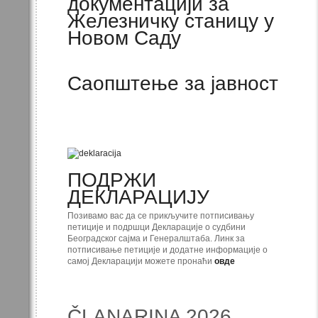
документацији за
Железничку станицу у
Новом Саду
Саопштење за јавност
ПОДРЖИ
ДЕКЛАРАЦИЈУ
Позивамо вас да се прикључите потписивању
петиције и подршци Декларације о судбини
Београдског сајма и Генералштаба. Линк за
потписивање петиције и додатне информације о
самој Декларацији можете пронаћи
овде
ČLANARINA 2026