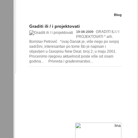
Blog
Graditi ili / i projektovati
GRADITI ILI / I
19-08-2009
PROJEKTOVATI * arh.
Borislav Petrović *ovaj članak je, više nego po svojoj
sadržini, interesantan po tome što je napisan i
objavljen u časopisu New Deal, broj 2, u maju 2001.
Procenimo njegovu aktuelnost posle više od osam
godina... Privreda i građevinarstvo...