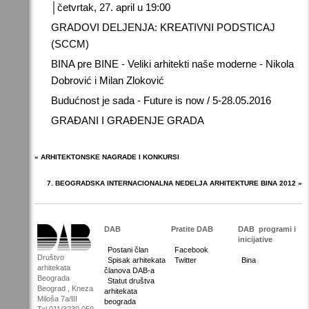
│četvrtak, 27. april u 19:00
GRADOVI DELJENJA: KREATIVNI PODSTICAJ
(SCCM)
BINA pre BINE - Veliki arhitekti naše moderne - Nikola
Dobrović i Milan Zloković
Budućnost je sada - Future is now / 5-28.05.2016
GRAĐANI I GRAĐENJE GRADA
« ARHITEKTONSKE NAGRADE I KONKURSI
7. BEOGRADSKA INTERNACIONALNA NEDELJA ARHITEKTURE BINA 2012 »
DAB
Pratite DAB
DAB
programi i
inicijative
Postani član
Facebook
Društvo
Spisak arhitekata
Twitter
Bina
arhitekata
članova DAB-a
Beograda
Statut društva
Beograd , Kneza
arhitekata
Miloša 7a/III
beograda
Tel 011/3230 059,