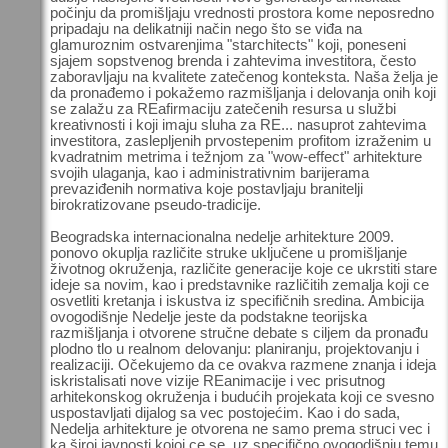
počinju da promišljaju vrednosti prostora kome neposredno
pripadaju na delikatniji način nego što se viđa na
glamuroznim ostvarenjima "starchitects" koji, poneseni
sjajem sopstvenog brenda i zahtevima investitora, često
zaboravljaju na kvalitete zatečenog konteksta. Naša želja je
da pronađemo i pokažemo razmišljanja i delovanja onih koji
se zalažu za REafirmaciju zatečenih resursa u službi
kreativnosti i koji imaju sluha za RE... nasuprot zahtevima
investitora, zaslepljenih prvostepenim profitom izraženim u
kvadratnim metrima i težnjom za "wow-effect" arhitekture
svojih ulaganja, kao i administrativnim barijerama
prevaziđenih normativa koje postavljaju branitelji
birokratizovane pseudo-tradicije.
Beogradska internacionalna nedelje arhitekture 2009.
ponovo okuplja različite struke uključene u promišljanje
životnog okruženja, različite generacije koje ce ukrstiti stare
ideje sa novim, kao i predstavnike različitih zemalja koji ce
osvetliti kretanja i iskustva iz specifičnih sredina. Ambicija
ovogodišnje Nedelje jeste da podstakne teorijska
razmišljanja i otvorene stručne debate s ciljem da pronađu
plodno tlo u realnom delovanju: planiranju, projektovanju i
realizaciji. Očekujemo da ce ovakva razmene znanja i ideja
iskristalisati nove vizije REanimacije i vec prisutnog
arhitekonskog okruženja i budućih projekata koji ce svesno
uspostavljati dijalog sa vec postojećim. Kao i do sada,
Nedelja arhitekture je otvorena ne samo prema struci vec i
ka široj javnosti kojoj ce se, uz specifično ovogodišnju temu