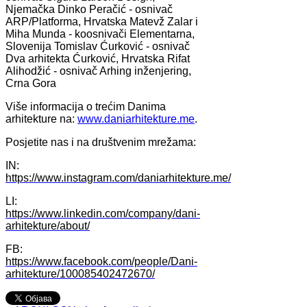
Njemačka Dinko Peračić - osnivač
ARP/Platforma, Hrvatska Matevž Zalar i
Miha Munda - koosnivači Elementarna,
Slovenija Tomislav Ćurković - osnivač
Dva arhitekta Ćurković, Hrvatska Rifat
Alihodžić - osnivač Arhing inženjering,
Crna Gora
Više informacija o trećim Danima
arhitekture na:
www.daniarhitekture.me
.
Posjetite nas i na društvenim mrežama:
IN:
https://www.instagram.com/daniarhitekture.me/
LI:
https://www.linkedin.com/company/dani-
arhitekture/about/
FB:
https://www.facebook.com/people/Dani-
arhitekture/100085402472670/