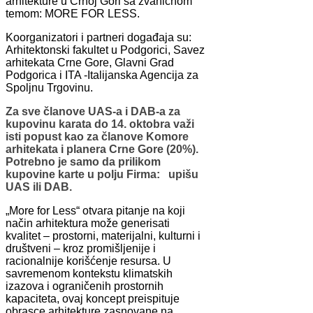
arhitekture u Crnoj Gori sa zvaničnom
temom: MORE FOR LESS.
Koorganizatori i partneri događaja su:
Arhitektonski fakultet u Podgorici, Savez
arhitekata Crne Gore, Glavni Grad
Podgorica i ITA -Italijanska Agencija za
Spoljnu Trgovinu.
Za sve članove UAS-a i DAB-a za
kupovinu karata do 14. oktobra važi
isti popust kao za članove Komore
arhitekata i planera Crne Gore (20%).
Potrebno je samo da prilikom
kupovine karte u polju Firma: upišu
UAS ili DAB.
„More for Less“ otvara pitanje na koji
način arhitektura može generisati
kvalitet – prostorni, materijalni, kulturni i
društveni – kroz promišljenije i
racionalnije korišćenje resursa. U
savremenom kontekstu klimatskih
izazova i ograničenih prostornih
kapaciteta, ovaj koncept preispituje
obrasce arhitekture zasnovane na