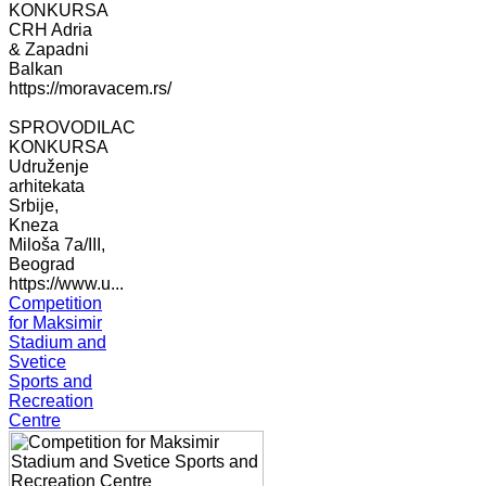
KONKURSA
CRH Adria
& Zapadni
Balkan
https://moravacem.rs/
SPROVODILAC
KONKURSA
Udruženje
arhitekata
Srbije,
Kneza
Miloša 7a/III,
Beograd
https://www.u...
Competition
for Maksimir
Stadium and
Svetice
Sports and
Recreation
Centre