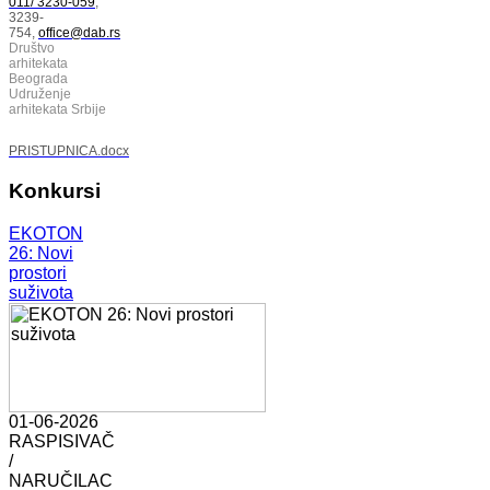
011/ 3230-059
;
3239-
754,
office@dab.rs
Društvo
arhitekata
Beograda
Udruženje
arhitekata Srbije
PRISTUPNICA.docx
Konkursi
EKOTON
26: Novi
prostori
suživota
01-06-2026
RASPISIVAČ
/
NARUČILAC