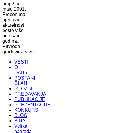
broj 2, u
maju 2001.
Procenimo
njegovu
aktuelnost
posle više
od osam
godina...
Privreda i
građevinarstvo...
VESTI
O
DABu
POSTANI
ČLAN
IZLOŽBE
PREDAVANJA
PUBLIKACIJE
PREZENTACIJE
KONKURSI
BLOG
BINA
Velika
nagrada