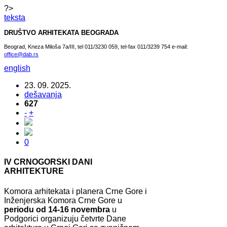
?>
teksta
DRUŠTVO ARHITEKATA BEOGRADA
Beograd, Kneza Miloša 7a/III, tel 011/3230 059, tel-fax 011/3239 754 e-mail:
office@dab.rs
english
23. 09. 2025.
dešavanja
627
-
+
0
IV CRNOGORSKI DANI
ARHITEKTURE
Komora arhitekata i planera Crne Gore i
Inženjerska Komora Crne Gore u
periodu od 14-16 novembra
u
Podgorici organizuju četvrte Dane