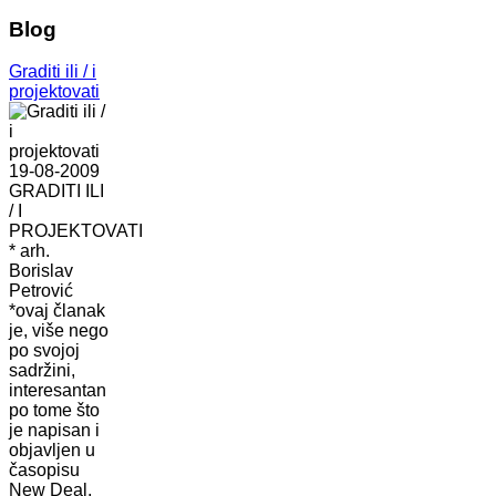
Blog
Graditi ili / i
projektovati
19-08-2009
GRADITI ILI
/ I
PROJEKTOVATI
* arh.
Borislav
Petrović
*ovaj članak
je, više nego
po svojoj
sadržini,
interesantan
po tome što
je napisan i
objavljen u
časopisu
New Deal,