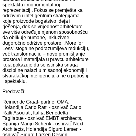
spektaklu i monumentalnoj
reprezentaciji. Fokus se premješta ka
održivim i inteligentnim strategijama
koje proizvode bogatstvo ideja i
rješenja, dok se vrijednost arhitekture
sve više određuje njenom sposobnošću
da oblikuje humane, inkluzivne i
dugoročno održive prostore. „More for
Less“ stoga ne podrazumijeva redukciju,
već transformaciju – novo promišljanje
prostora i materijala u pravcu arhitekture
koja pokazuje da se istinska snaga
discipline nalazi u misaonoj ekonomiji i
stvaralačkoj inteligenciji, a ne u potrošnji
i spektaklu.
Predavači:
Reinier de Graaf- partner OMA,
Holandija Carlo Ratti - osnivač Carlo
Ratti Asociati, Italija Benedetta
Tagliabue - osnivač EMBT architects,
Španija Marijn Schenk - osnivač Next
Architects, Holandija Sigurd Larsen -
osnivač Sigurd Larsen Design,