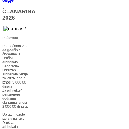
овде
ČLANARINA
2026
Poštovani,
Podsećamo vas
da godišnja
članarina u
Društvu
arhitekata
Beograda-
Udruženju
arhitekata Srbije
za 2026. godinu
iznosi 5.000,00
dinara.
Za arhitekte/
penzionere
godišnja
članarina iznosi
2.000,00 dinara.
Uplatu možete
izvršiti na račun
Društva
arhitekata