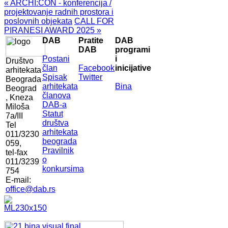
« ARCHI:CON - konferencija /
projektovanje radnih prostora i
poslovnih objekata
CALL FOR
PIRANESI AWARD 2025 »
DAB
Pratite
DAB
DAB
programi
Postani
i
Društvo
član
Facebook
inicijative
arhitekata
Spisak
Twitter
Beograda
arhitekata
Bina
Beograd
članova
, Kneza
DAB-a
Miloša
Statut
7a/III
društva
Tel
arhitekata
011/3230
beograda
059,
Pravilnik
tel-fax
o
011/3239
konkursima
754
E-mail:
office@dab.rs