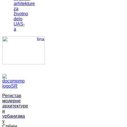
arhitekture
za
životno
delo
UAS-
a
Регистар
модерне
архитектуре
и
урбанизма
у
Србији