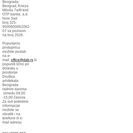
Beograda,
Beograd, Kneza
Miloša 7a/III kod
OTP banke, a.d.
Novi Sad
broj 325-
9500600062062-
07 sa pozivom
na broj 2026.
Popunjenu
pristupnicu
možete poslati
na e-
mail:
office@dab.rs
ili
popuniti lično pri
dolasku u
prostorije
Društva
arhitekata
Beograda
radnim danima
između 09,00
-15,00 časova.
Za sve potrebne
informacije
možete se
obratiti i na
telefone ili e-
mail adresu: