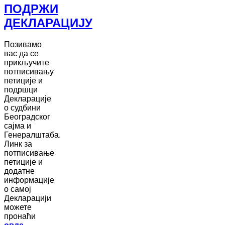
ПОДРЖИ
ДЕКЛАРАЦИЈУ
Позивамо
вас да се
прикључите
потписивању
петиције и
подршци
Декларације
о судбини
Београдског
сајма и
Генералштаба.
Линк за
потписивање
петиције и
додатне
информације
о самој
Декларацији
можете
пронаћи