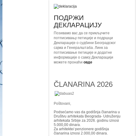
ПОДРЖИ
ДЕКЛАРАЦИЈУ
Позивамо вас да се прикључите
потписивању петиције и подршци
Декларације о судбини Београдског
сајма и Генералштаба. Линк за
потписивање петиције и додатне
информације о самој Декларацији
можете пронаћи
овде
ČLANARINA 2026
Poštovani,
Podsećamo vas da godišnja članarina u
Društvu arhitekata Beograda- Udruženju
arhitekata Srbije za 2026. godinu iznosi
5.000,00 dinara.
Za arhitekte/ penzionere godišnja
članarina iznosi 2.000,00 dinara.