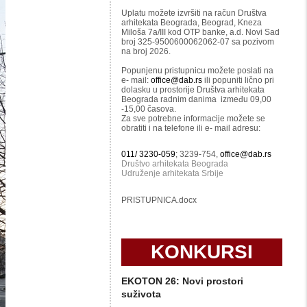
Uplatu možete izvršiti na račun Društva
arhitekata Beograda, Beograd, Kneza
Miloša 7a/III kod OTP banke, a.d. Novi Sad
broj 325-9500600062062-07 sa pozivom
na broj 2026.
Popunjenu pristupnicu možete poslati na
e- mail:
office@dab.rs
ili popuniti lično pri
dolasku u prostorije Društva arhitekata
Beograda radnim danima između 09,00
-15,00 časova.
Za sve potrebne informacije možete se
obratiti i na telefone ili e- mail adresu:
011/ 3230-059
; 3239-754,
office@dab.rs
Društvo arhitekata Beograda
Udruženje arhitekata Srbije
PRISTUPNICA.docx
KONKURSI
EKOTON 26: Novi prostori
suživota