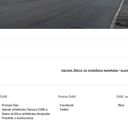
OBJAVA ŽIRIJA ZA GODIŠNJU NAGRADU “ALEK
DAB
Pratite DAB
DAB
pr
Postani član
Facebook
Bina
Spisak arhitekata članova DAB-a
Twitter
Statut društva arhitekata beograda
Pravilnik o konkursima