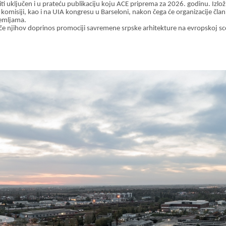
iti
uključen i u prateću publikaciju koju ACE priprema za 2026. godinu. Izložb
misiji, kao i na UIA kongresu u Barseloni, nakon čega će organizacije član
zemljama.
iče njihov doprinos promociji savremene srpske arhitekture na evropskoj sc