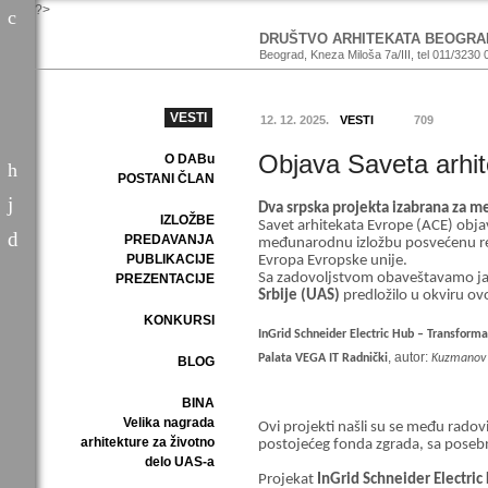
?>
DRUŠTVO ARHITEKATA BEOGRA
Beograd, Kneza Miloša 7a/III, tel 011/3230 
VESTI
12. 12. 2025.
VESTI
709
Objava Saveta arhi
O DABu
POSTANI ČLAN
Dva srpska projekta izabrana za m
IZLOŽBE
Savet arhitekata Evrope (ACE) objav
PREDAVANJA
međunarodnu izložbu posvećenu reno
PUBLIKACIJE
Evropa Evropske unije.
Sa zadovoljstvom obaveštavamo ja
PREZENTACIJE
Srbije (UAS)
predložilo u okviru ov
KONKURSI
InGrid Schneider Electric Hub – Transforma
, autor:
Palata VEGA IT Radnički
Kuzmanov 
BLOG
BINA
Velika nagrada
Ovi projekti našli su se među rado
arhitekture za životno
postojećeg fonda zgrada, sa posebn
delo UAS-a
Projekat
InGrid Schneider Electric