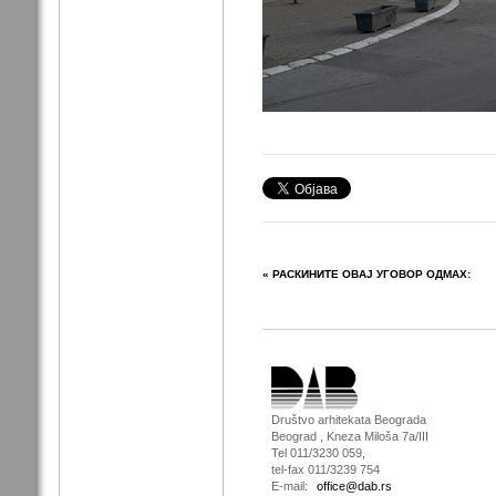
« РАСКИНИТЕ ОВАЈ УГОВОР ОДМАХ:
Društvo arhitekata Beograda
Beograd , Kneza Miloša 7a/III
Tel 011/3230 059,
tel-fax 011/3239 754
E-mail:
office@dab.rs