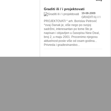
Graditi ili / i projektovati
19-08-2009
GRADITI ILI / I
PROJEKTOVATI * arh. Borislav Petrović
*ovaj članak je, više nego po svojoj
sadržini, interesantan po tome što je
napisan i objavljen u časopisu New Deal,
broj 2, u maju 2001. Procenimo njegovu
aktuelnost posle više od osam godina...
Privreda i građevinarstvo...