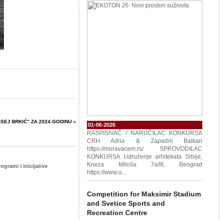
SEJ BRKIĆ” ZA 2024.GODINU »
01-06-2026
RASPISIVAČ / NARUČILAC KONKURSA
CRH Adria & Zapadni Balkan
https://moravacem.rs/ SPROVODILAC
KONKURSA Udruženje arhitekata Srbije,
Kneza Miloša 7a/III, Beograd
ogrami i inicijative
https://www.u...
Competition for Maksimir Stadium
and Svetice Sports and
Recreation Centre