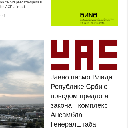
a će biti predstavljena u
ice ACE-a imati
eni.
Јавно писмо Влади
Републике Србије
поводом предлога
закона - комплекс
Ансамбла
Генералштаба