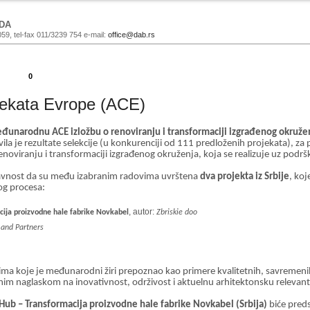
DA
059, tel-fax 011/3239 754 e-mail:
office@dab.rs
0
tekata Evrope (ACE)
eđunarodnu ACE izložbu o renoviranju i transformaciji izgrađenog okruže
ila je rezultate selekcije (u konkurenciji od 111 predloženih projekata), za
viranju i transformaciji izgrađenog okruženja, koja se realizuje uz podr
vnost da su među izabranim radovima uvrštena
dva projekta iz Srbije
, koj
og procesa:
, autor:
cija proizvodne hale fabrike Novkabel
Zbriskie doo
and Partners
vima koje je međunarodni žiri prepoznao kao primere kvalitetnih, savremeni
im naglaskom na inovativnost, održivost i aktuelnu arhitektonsku relevant
 Hub – Transformacija proizvodne hale fabrike Novkabel (Srbija)
biće preds