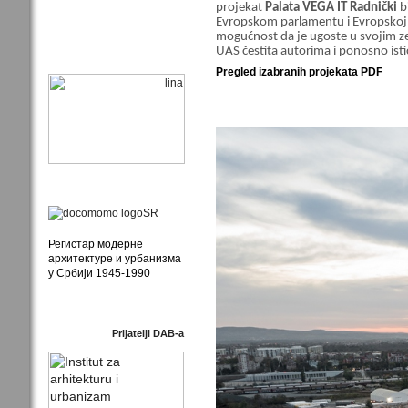
projekat
Palata VEGA IT Radnički
b
Evropskom parlamentu i Evropskoj ko
mogućnost da je ugoste u svojim 
UAS čestita autorima i ponosno ist
Pregled izabranih projekata PDF
Регистар модерне
архитектуре и урбанизма
у Србији 1945-1990
Prijatelji DAB-a