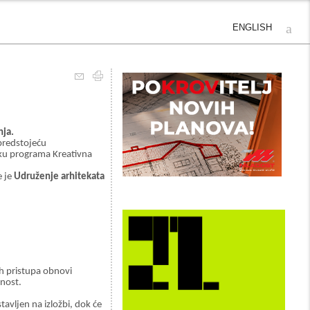
ENGLISH
nja.
 predstojeću
šku programa Kreativna
e je
Udruženje arhitekata
h pristupa obnovi
nost.
tavljen na izložbi, dok će