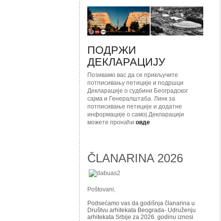
ПОДРЖИ
ДЕКЛАРАЦИЈУ
Позивамо вас да се прикључите
потписивању петиције и подршци
Декларације о судбини Београдског
сајма и Генералштаба. Линк за
потписивање петиције и додатне
информације о самој Декларацији
можете пронаћи
овде
ČLANARINA 2026
Poštovani,
Podsećamo vas da godišnja članarina u
Društvu arhitekata Beograda- Udruženju
arhitekata Srbije za 2026. godinu iznosi