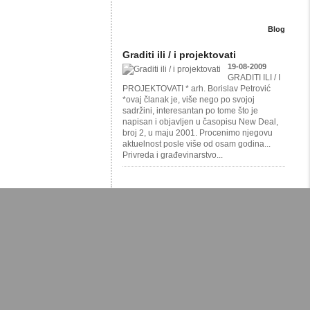
Blog
Graditi ili / i projektovati
19-08-2009
GRADITI ILI / I
PROJEKTOVATI * arh. Borislav Petrović
*ovaj članak je, više nego po svojoj
sadržini, interesantan po tome što je
napisan i objavljen u časopisu New Deal,
broj 2, u maju 2001. Procenimo njegovu
aktuelnost posle više od osam godina...
Privreda i građevinarstvo...