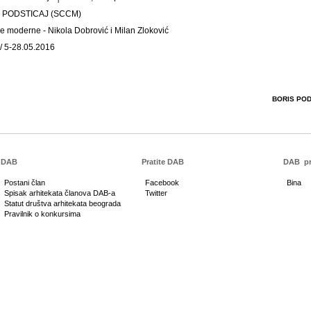
 PODSTICAJ (SCCM)
aše moderne - Nikola Dobrović i Milan Zloković
 / 5-28.05.2016
BORIS POD
DAB
Pratite DAB
DAB
pr
Postani član
Facebook
Bina
Spisak arhitekata članova DAB-a
Twitter
Statut društva arhitekata beograda
Pravilnik o konkursima