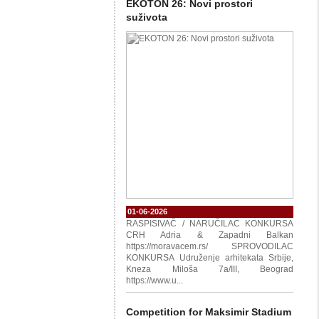
EKOTON 26: Novi prostori
suživota
01-06-2026
RASPISIVAČ / NARUČILAC KONKURSA
CRH Adria & Zapadni Balkan
https://moravacem.rs/ SPROVODILAC
KONKURSA Udruženje arhitekata Srbije,
Kneza Miloša 7a/III, Beograd
https://www.u...
Competition for Maksimir Stadium