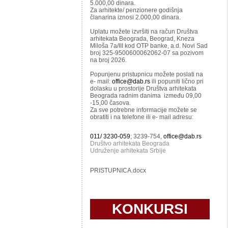
5.000,00 dinara.
Za arhitekte/ penzionere godišnja
članarina iznosi 2.000,00 dinara.
Uplatu možete izvršiti na račun Društva
arhitekata Beograda, Beograd, Kneza
Miloša 7a/III kod OTP banke, a.d. Novi Sad
broj 325-9500600062062-07 sa pozivom
na broj 2026.
Popunjenu pristupnicu možete poslati na
e- mail:
office@dab.rs
ili popuniti lično pri
dolasku u prostorije Društva arhitekata
Beograda radnim danima između 09,00
-15,00 časova.
Za sve potrebne informacije možete se
obratiti i na telefone ili e- mail adresu:
011/ 3230-059
; 3239-754,
office@dab.rs
Društvo arhitekata Beograda
Udruženje arhitekata Srbije
PRISTUPNICA.docx
KONKURSI