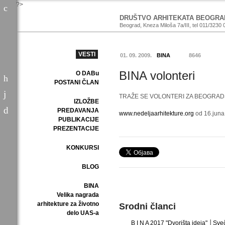
?>
DRUŠTVO ARHITEKATA BEOGRA
Beograd, Kneza Miloša 7a/III, tel 011/3230 
VESTI
01. 09. 2009.
BINA
8646
BINA volonteri
O DABu
POSTANI ČLAN
TRAŽE SE VOLONTERI ZA BEOGRAD
IZLOŽBE
PREDAVANJA
www.nedeljaarhitekture.org
od 16.juna
PUBLIKACIJE
PREZENTACIJE
KONKURSI
BLOG
BINA
Velika nagrada
arhitekture za životno
Srodni članci
delo UAS-a
B I N A 2017 "Dvorišta ideja" │Sve