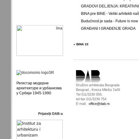
GRADOVI DELJENJA: KREATIVNI
BINA pre BINE - Veliki arhitekti n
Budućnost je sada - Future is now
GRAĐANI I GRAĐENJE GRADA
« BINA 10
Регистар модерне
Društvo arhitekata Beograda
архитектуре и урбанизма
Beograd , Kneza Miloša 7a/III
у Србији 1945-1990
Tel 011/3230 059,
tel-fax 011/3239 754
E-mail:
office@dab.rs
Prijatelji DAB-a