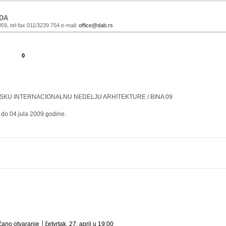
DA
059, tel-fax 011/3239 754 e-mail:
office@dab.rs
0
SKU INTERNACIONALNU NEDELJU ARHITEKTURE / BINA 09
 do 04.jula 2009.godine.
čano otvaranje │četvrtak, 27. april u 19:00