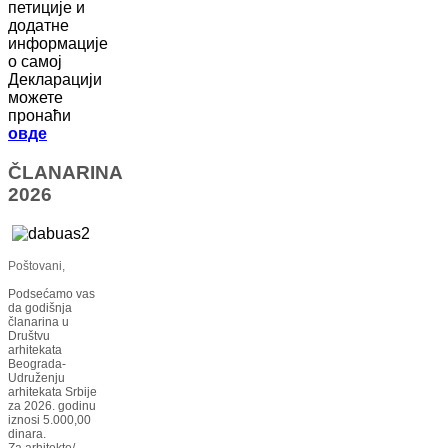
петиције и
додатне
информације
о самој
Декларацији
можете
пронаћи
овде
ČLANARINA
2026
Poštovani,
Podsećamo vas
da godišnja
članarina u
Društvu
arhitekata
Beograda-
Udruženju
arhitekata Srbije
za 2026. godinu
iznosi 5.000,00
dinara.
Za arhitekte/