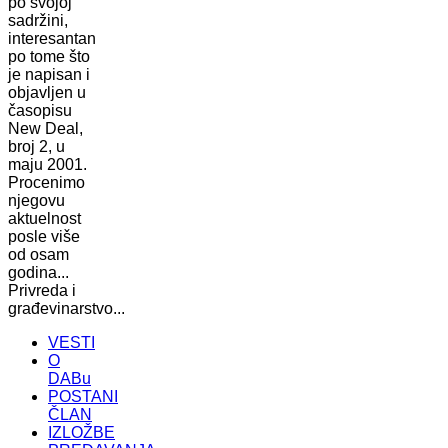
po svojoj
sadržini,
interesantan
po tome što
je napisan i
objavljen u
časopisu
New Deal,
broj 2, u
maju 2001.
Procenimo
njegovu
aktuelnost
posle više
od osam
godina...
Privreda i
građevinarstvo...
VESTI
O
DABu
POSTANI
ČLAN
IZLOŽBE