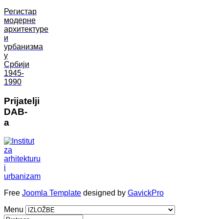
Регистар
модерне
архитектуре
и
урбанизма
у
Србији
1945-
1990
Prijatelji
DAB-
a
Free
Joomla Template
designed by
GavickPro
Menu