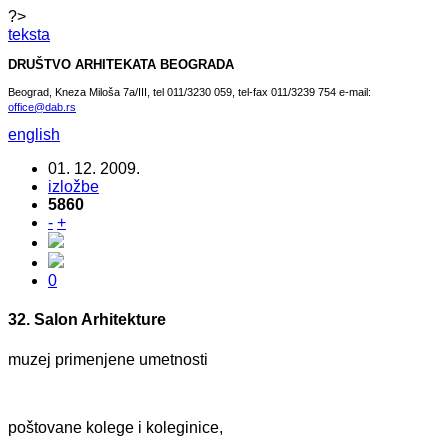
?>
teksta
DRUŠTVO ARHITEKATA BEOGRADA
Beograd, Kneza Miloša 7a/III, tel 011/3230 059, tel-fax 011/3239 754 e-mail:
office@dab.rs
english
01. 12. 2009.
izložbe
5860
-
+
0
32. Salon Arhitekture
muzej primenjene umetnosti
poštovane kolege i koleginice,