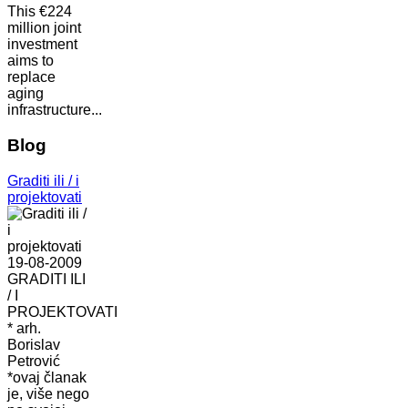
This €224
million joint
investment
aims to
replace
aging
infrastructure...
Blog
Graditi ili / i
projektovati
19-08-2009
GRADITI ILI
/ I
PROJEKTOVATI
* arh.
Borislav
Petrović
*ovaj članak
je, više nego