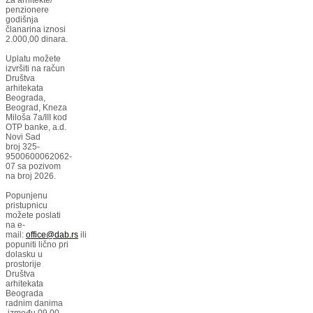
penzionere
godišnja
članarina iznosi
2.000,00 dinara.
Uplatu možete
izvršiti na račun
Društva
arhitekata
Beograda,
Beograd, Kneza
Miloša 7a/III kod
OTP banke, a.d.
Novi Sad
broj 325-
9500600062062-
07 sa pozivom
na broj 2026.
Popunjenu
pristupnicu
možete poslati
na e-
mail:
office@dab.rs
ili
popuniti lično pri
dolasku u
prostorije
Društva
arhitekata
Beograda
radnim danima
između 09,00