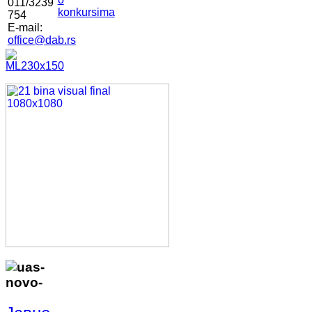
011/3239
konkursima
754
E-mail:
office@dab.rs