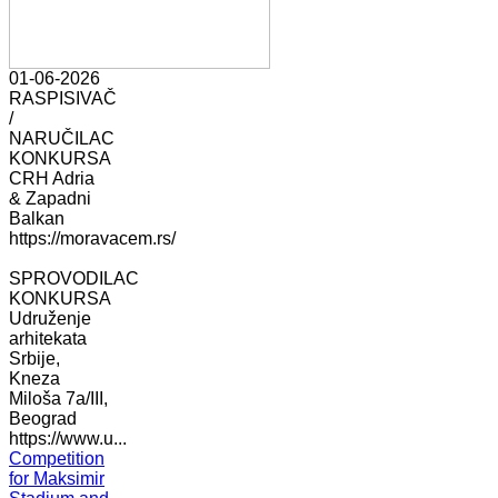
01-06-2026
RASPISIVAČ
/
NARUČILAC
KONKURSA
CRH Adria
& Zapadni
Balkan
https://moravacem.rs/
SPROVODILAC
KONKURSA
Udruženje
arhitekata
Srbije,
Kneza
Miloša 7a/III,
Beograd
https://www.u...
Competition
for Maksimir