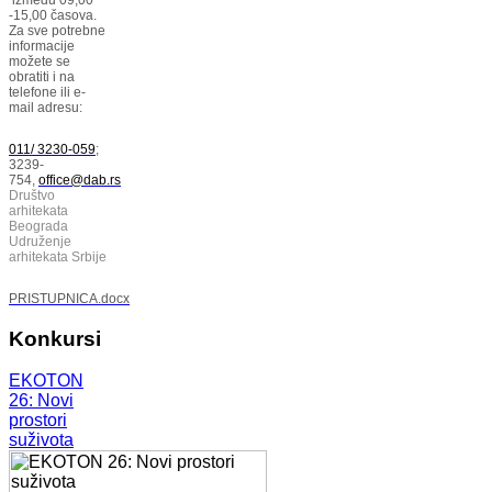
-15,00 časova.
Za sve potrebne
informacije
možete se
obratiti i na
telefone ili e-
mail adresu:
011/ 3230-059
;
3239-
754,
office@dab.rs
Društvo
arhitekata
Beograda
Udruženje
arhitekata Srbije
PRISTUPNICA.docx
Konkursi
EKOTON
26: Novi
prostori
suživota