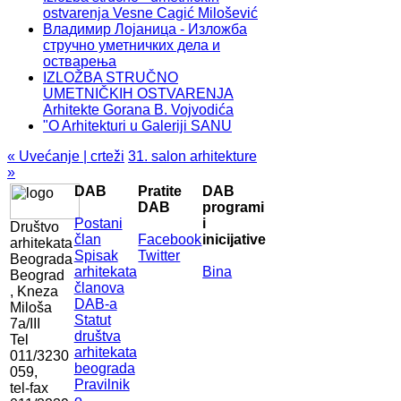
ostvarenja Vesne Cagić Milošević
Владимир Лојаница - Изложба
стручно уметничких дела и
остварења
IZLOŽBA STRUČNO
UMETNIČKIH OSTVARENJA
Arhitekte Gorana B. Vojvodića
"O Arhitekturi u Galeriji SANU
« Uvećanje | crteži
31. salon arhitekture
»
DAB
Pratite
DAB
DAB
programi
Postani
i
Društvo
član
Facebook
inicijative
arhitekata
Spisak
Twitter
Beograda
arhitekata
Bina
Beograd
članova
, Kneza
DAB-a
Miloša
Statut
7a/III
društva
Tel
arhitekata
011/3230
beograda
059,
Pravilnik
tel-fax
o