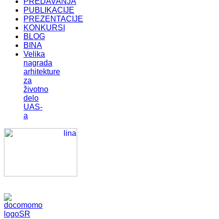
PREDAVANJA
PUBLIKACIJE
PREZENTACIJE
KONKURSI
BLOG
BINA
Velika
nagrada
arhitekture
za
životno
delo
UAS-
a