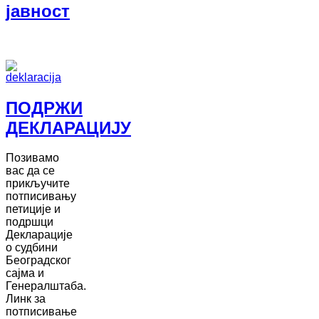
јавност
ПОДРЖИ
ДЕКЛАРАЦИЈУ
Позивамо
вас да се
прикључите
потписивању
петиције и
подршци
Декларације
о судбини
Београдског
сајма и
Генералштаба.
Линк за
потписивање