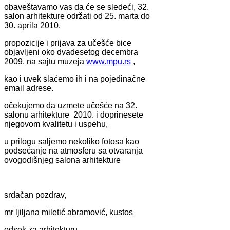
obaveštavamo vas da će se sledeći, 32.
salon arhitekture održati od 25. marta do
30. aprila 2010.
propozicije i prijava za učešće bice
objavljeni oko dvadesetog decembra
2009. na sajtu muzeja
www.mpu.rs
,
kao i uvek slaćemo ih i na pojedinačne
email adrese.
očekujemo da uzmete učešće na 32.
salonu arhitekture 2010. i doprinesete
njegovom kvalitetu i uspehu,
u prilogu saljemo nekoliko fotosa kao
podsećanje na atmosferu sa otvaranja
ovogodišnjeg salona arhitekture
srdačan pozdrav,
mr ljiljana miletić abramović, kustos
odsek za arhitekturu