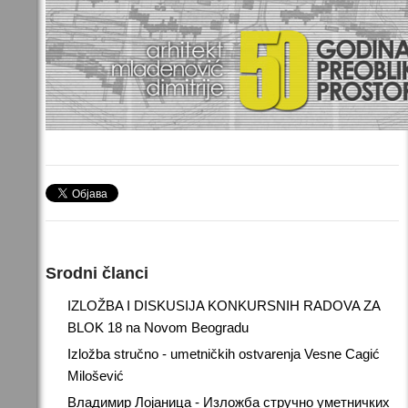
Srodni članci
IZLOŽBA I DISKUSIJA KONKURSNIH RADOVA ZA
BLOK 18 na Novom Beogradu
Izložba stručno - umetničkih ostvarenja Vesne Cagić
Milošević
Владимир Лојаница - Изложба стручно уметничких