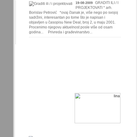
GRADITI ILI / I
19-08-2009
PROJEKTOVATI * arh.
Borislav Petrović *ovaj članak je, više nego po svojoj
sadržini, interesantan po tome što je napisan i
objavljen u časopisu New Deal, broj 2, u maju 2001.
Procenimo njegovu aktuelnost posle više od osam
godina... Privreda i građevinarstvo...