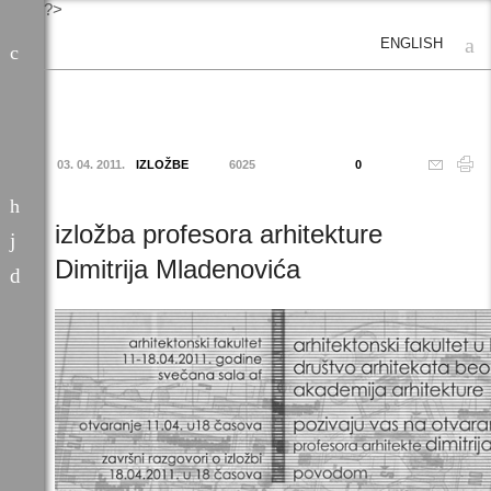
?>
ENGLISH
03. 04. 2011.
IZLOŽBE
6025
0
izložba profesora arhitekture
Dimitrija Mladenovića