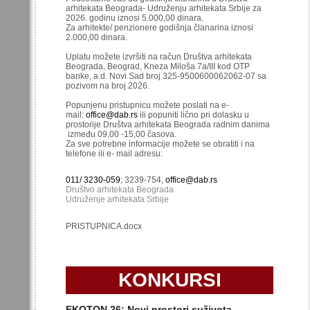
arhitekata Beograda- Udruženju arhitekata Srbije za
2026. godinu iznosi 5.000,00 dinara.
Za arhitekte/ penzionere godišnja članarina iznosi
2.000,00 dinara.
Uplatu možete izvršiti na račun Društva arhitekata
Beograda, Beograd, Kneza Miloša 7a/III kod OTP
banke, a.d. Novi Sad broj 325-9500600062062-07 sa
pozivom na broj 2026.
Popunjenu pristupnicu možete poslati na e-
mail:
office@dab.rs
ili popuniti lično pri dolasku u
prostorije Društva arhitekata Beograda radnim danima
između 09,00 -15,00 časova.
Za sve potrebne informacije možete se obratiti i na
telefone ili e- mail adresu:
011/ 3230-059
; 3239-754,
office@dab.rs
Društvo arhitekata Beograda
Udruženje arhitekata Srbije
PRISTUPNICA.docx
KONKURSI
EKOTON 26: Novi prostori suživota