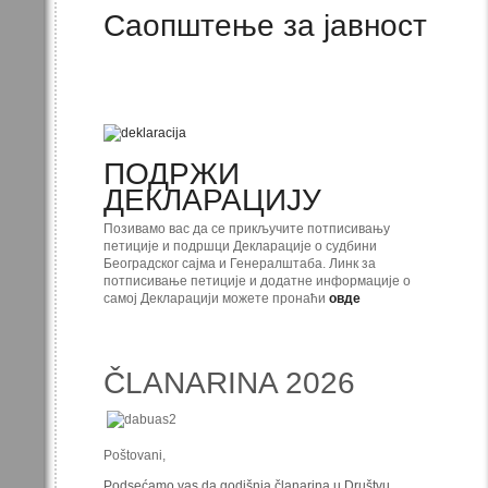
Саопштење за јавност
ПОДРЖИ
ДЕКЛАРАЦИЈУ
Позивамо вас да се прикључите потписивању
петиције и подршци Декларације о судбини
Београдског сајма и Генералштаба. Линк за
потписивање петиције и додатне информације о
самој Декларацији можете пронаћи
овде
ČLANARINA 2026
Poštovani,
Podsećamo vas da godišnja članarina u Društvu