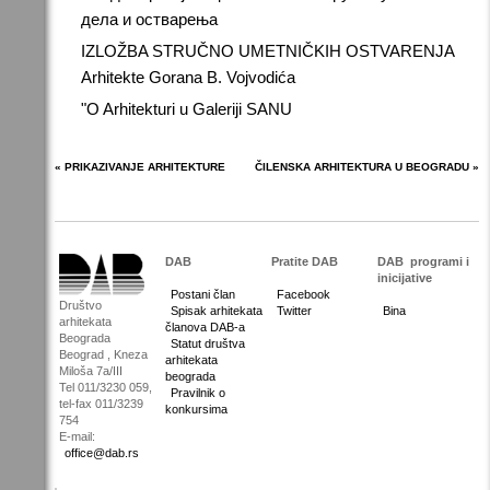
дела и остварења
IZLOŽBA STRUČNO UMETNIČKIH OSTVARENJA
Arhitekte Gorana B. Vojvodića
"O Arhitekturi u Galeriji SANU
« PRIKAZIVANJE ARHITEKTURE
ČILENSKA ARHITEKTURA U BEOGRADU »
DAB
Pratite DAB
DAB
programi i
inicijative
Postani član
Facebook
Društvo
Spisak arhitekata
Twitter
Bina
arhitekata
članova DAB-a
Beograda
Statut društva
Beograd , Kneza
arhitekata
Miloša 7a/III
beograda
Tel 011/3230 059,
Pravilnik o
tel-fax 011/3239
konkursima
754
E-mail:
office@dab.rs