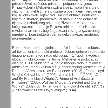
privatni život najčešće prikazani potpuno odvojeno.
Knjiga Roberta Mekartera izdvaja se iz mora literature o
slavnom arhitekti time što uzima u obzir ideje i verovanja
koji su oblikovali Rajtov rad i širi intelektualni kontekst u
kojem je stvarao, predočavajući nam i važne detalje iz
njegovog uzbudljivog privatnog života. Iz Mekarterove
knjige saznajemo šta je Rajtovu arhitekturu činilo tako
revolucionarnom i zbog čega zdanja ovog angažovanog
umetnika i konstruktora i danas deluju sveže, moderno,
monumentalno.
Robert Mekarter je ugledni američki istoričar arhitekture,
arhitekta i univerzitetski profesor. Tokom gotovo tri decenije
dugog akademskog rada, uključujući i 17 godina vodećih
uloga u tri obrazovne institucije, Mekarter je podučavao
više od 1.300 studenata. Autor je mnogih radova iz oblasti
arhitekture, među kojima su: „Understanding Architecture: A
Primer of Architecture as Experience“ (2012), „Frank Lloyd
Wright: Critival Lives“ (2006), „Louis I. Kahn“ (2005), „On
and By Frank Lloyd Wright: A Primer of Architectural
Principles“ (2005), „William Morgan: Selected and Current
Works“ (2002), „Unity Temple: Frank Lloyd Wright“ (1997) i
„Fallingwater: Frank Lloyd Wright“ (1994).