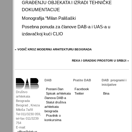
GRAĐENJU OBJEKATA I IZRADI TEHNIČKE
DOKUMENTACIJE
Monografija “Milan Pališaški
Posebna ponuda za članove DAB-a i UAS-a u
izdavačkoj kući CLIO
« VODIČ KROZ MODERNU ARHITEKTURU BEOGRADA
REKA I GRADSKI PROSTORI U SRBIJI »
DAB
Pratite DAB
DAB
programi i
inicijative
Postani član
Facebook
Društvo
Spisak arhitekata
Twitter
Bina
arhitekata
članova DAB-a
Beograda
Statut društva
Beograd , Kneza
arhitekata
Miloša 7a/III
beograda
Tel 011/3230 059,
Pravilnik o
tel-fax 011/3239
konkursima
754
E-mail:
office@dab.rs