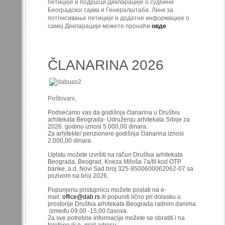
петиције и подршци Декларације о судбини
Београдског сајма и Генералштаба. Линк за
потписивање петиције и додатне информације о
самој Декларацији можете пронаћи
овде
ČLANARINA 2026
Poštovani,
Podsećamo vas da godišnja članarina u Društvu
arhitekata Beograda- Udruženju arhitekata Srbije za
2026. godinu iznosi 5.000,00 dinara.
Za arhitekte/ penzionere godišnja članarina iznosi
2.000,00 dinara.
Uplatu možete izvršiti na račun Društva arhitekata
Beograda, Beograd, Kneza Miloša 7a/III kod OTP
banke, a.d. Novi Sad broj 325-9500600062062-07 sa
pozivom na broj 2026.
Popunjenu pristupnicu možete poslati na e-
mail:
office@dab.rs
ili popuniti lično pri dolasku u
prostorije Društva arhitekata Beograda radnim danima
između 09,00 -15,00 časova.
Za sve potrebne informacije možete se obratiti i na