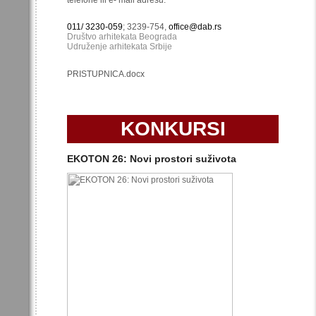
telefone ili e- mail adresu:
011/ 3230-059
; 3239-754,
office@dab.rs
Društvo arhitekata Beograda
Udruženje arhitekata Srbije
PRISTUPNICA.docx
KONKURSI
EKOTON 26: Novi prostori suživota