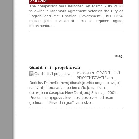
27-03-2026
The competition was launched on March 20th 2026
following a landmark agreement between the City of
Zagreb and the Croatian Government. This €224
million joint investment aims to replace aging
infrastructure...
Blog
Graditi ili / i projektovati
GRADITI ILI / I
19-08-2009
PROJEKTOVATI * arh.
Borislav Petrović *ovaj članak je, više nego po svojoj
sadržini, interesantan po tome što je napisan i
objavljen u časopisu New Deal, broj 2, u maju 2001.
Procenimo njegovu aktuelnost posle više od osam
godina... Privreda i građevinarstvo...