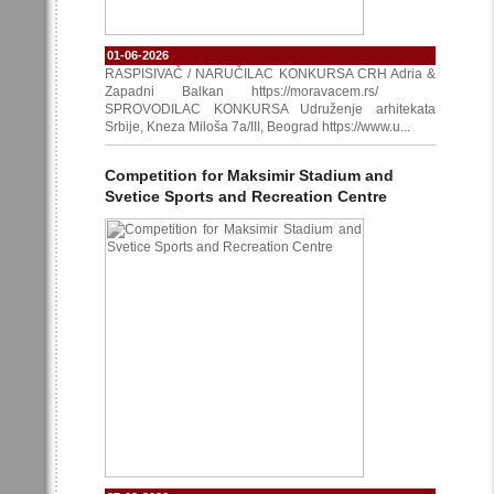
01-06-2026
RASPISIVAČ / NARUČILAC KONKURSA CRH Adria &
Zapadni Balkan https://moravacem.rs/
SPROVODILAC KONKURSA Udruženje arhitekata
Srbije, Kneza Miloša 7a/III, Beograd https://www.u...
Competition for Maksimir Stadium and
Svetice Sports and Recreation Centre