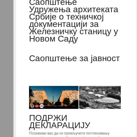
Саопштење
Удружења архитеката
Србије о техничкој
документацији за
Железничку станицу у
Новом Саду
Саопштење за јавност
ПОДРЖИ
ДЕКЛАРАЦИЈУ
Позивамо вас да се прикључите потписивању