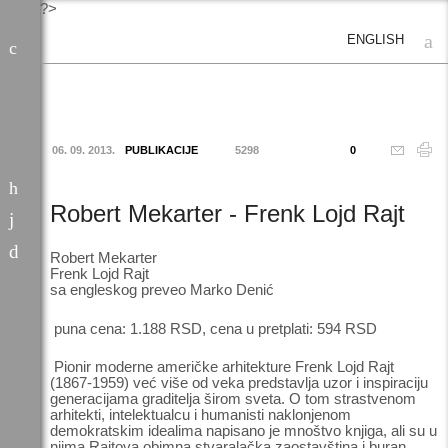
?>
ENGLISH
06. 09. 2013.
PUBLIKACIJE
5298
0
Robert Mekarter - Frenk Lojd Rajt
Robert Mekarter
Frenk Lojd Rajt
sa engleskog preveo Marko Denić
puna cena: 1.188 RSD, cena u pretplati: 594 RSD
Pionir moderne američke arhitekture Frenk Lojd Rajt
(1867-1959) već više od veka predstavlja uzor i inspiraciju
generacijama graditelja širom sveta. O tom strastvenom
arhitekti, intelektualcu i humanisti naklonjenom
demokratskim idealima napisano je mnoštvo knjiga, ali su u
njima Rajtova obimna stvaralačka zaostavština i buran