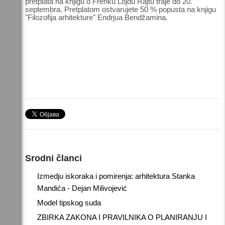
pretplata na knjigu o Frenku Lojdu Rajtu traje do 20.
septembra. Pretplatom ostvarujete 50 % popusta na knjigu
"Filozofija arhitekture" Endrjua Bendžamina.
Srodni članci
Izmedju iskoraka i pomirenja: arhitektura Stanka
Mandića - Dejan Milivojević
Model tipskog suda
ZBIRKA ZAKONA I PRAVILNIKA O PLANIRANJU I