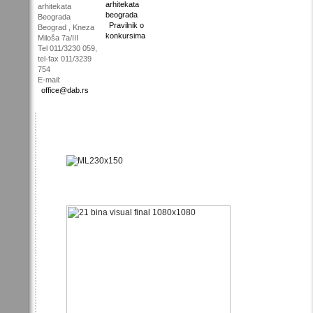
arhitekata
arhitekata
beograda
Beograda
Pravilnik o
Beograd , Kneza
konkursima
Miloša 7a/III
Tel 011/3230 059,
tel-fax 011/3239
754
E-mail:
office@dab.rs