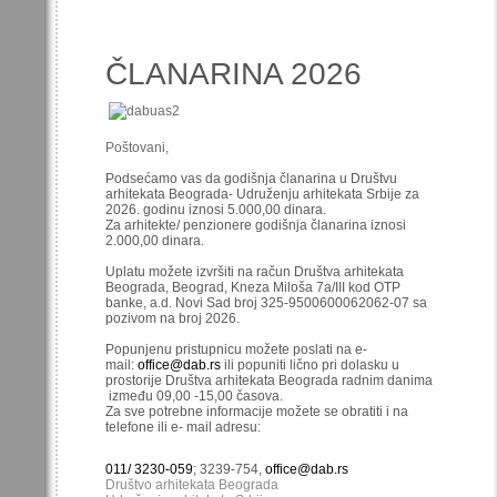
ČLANARINA 2026
Poštovani,
Podsećamo vas da godišnja članarina u Društvu
arhitekata Beograda- Udruženju arhitekata Srbije za
2026. godinu iznosi 5.000,00 dinara.
Za arhitekte/ penzionere godišnja članarina iznosi
2.000,00 dinara.
Uplatu možete izvršiti na račun Društva arhitekata
Beograda, Beograd, Kneza Miloša 7a/III kod OTP
banke, a.d. Novi Sad broj 325-9500600062062-07 sa
pozivom na broj 2026.
Popunjenu pristupnicu možete poslati na e-
mail:
office@dab.rs
ili popuniti lično pri dolasku u
prostorije Društva arhitekata Beograda radnim danima
između 09,00 -15,00 časova.
Za sve potrebne informacije možete se obratiti i na
telefone ili e- mail adresu:
011/ 3230-059
; 3239-754,
office@dab.rs
Društvo arhitekata Beograda