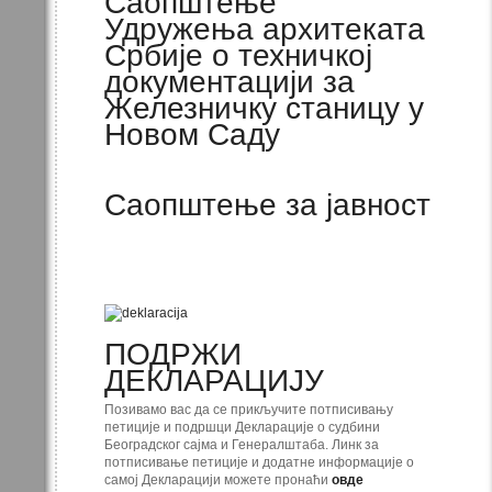
Саопштење
Удружења архитеката
Србије о техничкој
документацији за
Железничку станицу у
Новом Саду
Саопштење за јавност
ПОДРЖИ
ДЕКЛАРАЦИЈУ
Позивамо вас да се прикључите потписивању
петиције и подршци Декларације о судбини
Београдског сајма и Генералштаба. Линк за
потписивање петиције и додатне информације о
самој Декларацији можете пронаћи
овде