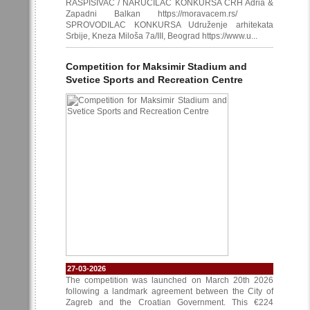
RASPISIVAČ / NARUČILAC KONKURSA CRH Adria &
Zapadni Balkan https://moravacem.rs/
SPROVODILAC KONKURSA Udruženje arhitekata
Srbije, Kneza Miloša 7a/III, Beograd https://www.u...
Competition for Maksimir Stadium and
Svetice Sports and Recreation Centre
27-03-2026
The competition was launched on March 20th 2026
following a landmark agreement between the City of
Zagreb and the Croatian Government. This €224