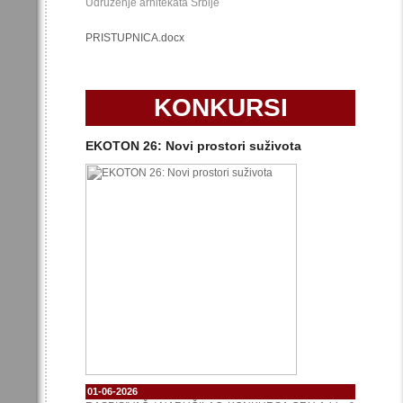
Udruženje arhitekata Srbije
PRISTUPNICA.docx
KONKURSI
EKOTON 26: Novi prostori suživota
01-06-2026