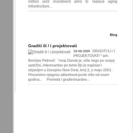
million joint investment aims to replace aging
infrastructure...
Blog
Graditi ili / i projektovati
GRADITI ILI / I
19-08-2009
PROJEKTOVATI * arh.
Borislav Petrović *ovaj članak je, više nego po svojoj
sadržini, interesantan po tome što je napisan i
objavljen u časopisu New Deal, broj 2, u maju 2001.
Procenimo njegovu aktuelnost posle više od osam
godina... Privreda i građevinarstvo...