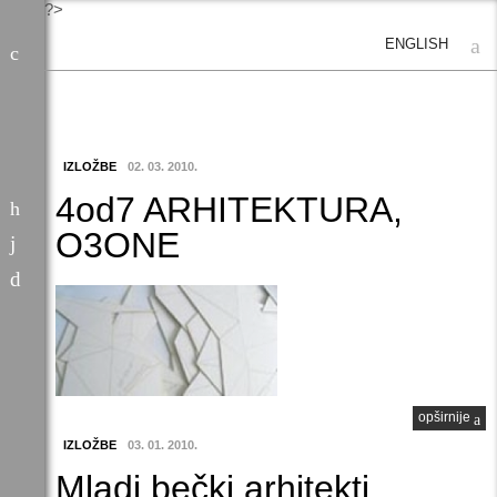
?>
ENGLISH
IZLOŽBE
02. 03. 2010.
4od7 ARHITEKTURA,
O3ONE
opširnije
IZLOŽBE
03. 01. 2010.
Mladi bečki arhitekti