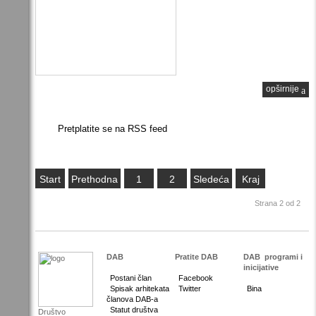
opširnije
Pretplatite se na RSS feed
Start
Prethodna
1
2
Sledeća
Kraj
Strana 2 od 2
DAB
Pratite DAB
DAB
programi i
inicijative
Postani član
Facebook
Spisak arhitekata
Twitter
Bina
članova DAB-a
Statut društva
Društvo