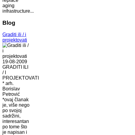
replace
aging
infrastructure...
Blog
Graditi ili / i
projektovati
19-08-2009
GRADITI ILI
/ I
PROJEKTOVATI
* arh.
Borislav
Petrović
*ovaj članak
je, više nego
po svojoj
sadržini,
interesantan
po tome što
je napisan i