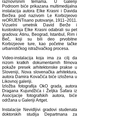
raznovrsnim temama. U Galeriji
Podroom biće prikazana multimedijalna
instalacija autora Elke Krasni i Davida
Beržea pod nazivom Le Korbizjeovo
reORIJENTisano putovanje, 1911–2011.
Vizuelni umetnik David Berže i
kustoskinja Elke Krasni odabrali su pet
gradova: Atinu, Beograd, Istanbul, Rim i
Beč, koji su bili deo prvobitne
Korbizjeove ture, kao početne tačke
urbanističkog istraživačkog procesa.
Video-instalacija koja ima za cilj da
nizom kratkih dokumentarnih filmova
pokaže presek arhitektonske prakse u
Sloveniji, Nova slovenačka arhitektura,
autora Damira Kovačića biće izložena u
Likovnoj galeriji.
Izložba fotografija OkO grada, autora
Dragana Kujundžića i Željka Šafara iz
Asocijacije fotografskih autora, biće
održana u Galeriji Artget.
Instalacije Nevidljivi gradovi studenata
doktorskih studija Departmana za