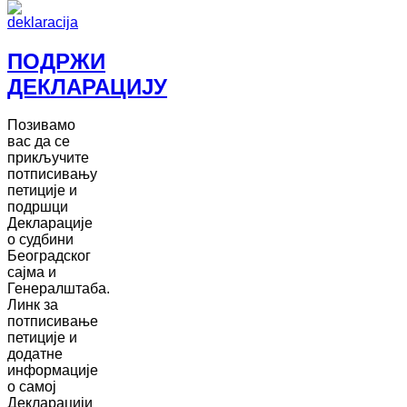
ПОДРЖИ
ДЕКЛАРАЦИЈУ
Позивамо
вас да се
прикључите
потписивању
петиције и
подршци
Декларације
о судбини
Београдског
сајма и
Генералштаба.
Линк за
потписивање
петиције и
додатне
информације
о самој
Декларацији