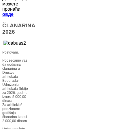
можете
пронаћи
овде
ČLANARINA
2026
Poštovani,
Podsećamo vas
da godišnja
članarina u
Društvu
arhitekata
Beograda-
Udruženju
arhitekata Srbije
za 2026. godinu
iznosi 5.000,00
dinara.
Za arhitekte/
penzionere
godišnja
članarina iznosi
2.000,00 dinara.
Uplatu možete