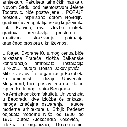
arhitekturu Fakulteta tehničkih nauka u
Novom Sadu, pod mentorstvom Jelene
Todorović, biće postavljene u POP-UP
prostoru. Inspirisana delom Nevidljivi
gradovi čuvenog italijanskog književnika
Itala Kalvina, ova izložba maketa
gradova predstavlja prostorno i
kreativno istraživanje poimanja
graničnog prostora u književnosti.
U foajeu Dvorane Kulturnog centra biće
prikazana Prateća izložba Balkanske
konferencije arhitekata. Instalacija
BINA#13 autora Borisa Jakovljevića i
Milice Jevtović u organizaciji Fakulteta
za umetnost i dizajn, Univerzitet
Megatrend, biće postavljena na Platou
ispred Kulturnog centra Beograda.
Na Arhitektonskom fakultetu Univerziteta
u Beogradu, dve izložbe će prikazati
mnoga značajna ostvarenja i autore
moderne arhitekture u Srbiji: Pedeset
objekata moderne Niša, od 1930. do
1970, autora Aleksandra Kekovića, i
izložba u organizaciji Do.co.mo.mo.