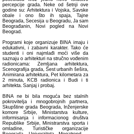
percepcije grada. Neke od šetnji ove
godine su: Arhitektura i Vojska, Savske
obale i ono što ih spaja, Tajne
Beograda, Secesija u Beogradu, Ja sam
Beograđanin, Novi pogled na Novi
Beograd.
Programi koje organizuje BINA imaju i
edukativni, i zabavni karakter. Tako će
studenti i oni najmlađi moći više da
saznaju o arhitekturi na stručno vođenim
radionicama: Zemljana arhitektura,
Scenografija grada, Šest urbanih šešira,
Animirana arhitektura, Pet kilometara za
2 minuta, KCB radionica i Budi i ti
arhitekta. Sanjaj i probaj.
BINA ne bi bila moguća bez stalnih
pokrovitelja i mnogobrojnih partnera,
Skupštine grada Beograda, Inženjerske
komore Srbije, Ministarstva kulture,
informisanja i informacionog društva
Republike Srbije, Ministrarstva sporta i
omladine, Turističke organizacije
Beograda, Univerziteta Megatrend –