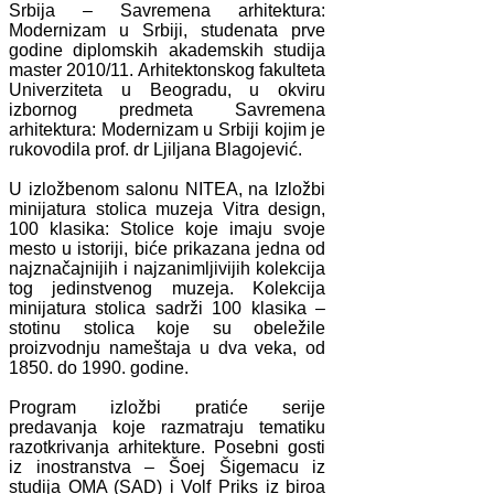
Srbija – Savremena arhitektura:
Modernizam u Srbiji, studenata prve
godine diplomskih akademskih studija
master 2010/11. Arhitektonskog fakulteta
Univerziteta u Beogradu, u okviru
izbornog predmeta Savremena
arhitektura: Modernizam u Srbiji kojim je
rukovodila prof. dr Ljiljana Blagojević.
U izložbenom salonu NITEA, na Izložbi
minijatura stolica muzeja Vitra design,
100 klasika: Stolice koje imaju svoje
mesto u istoriji, biće prikazana jedna od
najznačajnijih i najzanimljivijih kolekcija
tog jedinstvenog muzeja. Kolekcija
minijatura stolica sadrži 100 klasika –
stotinu stolica koje su obeležile
proizvodnju nameštaja u dva veka, od
1850. do 1990. godine.
Program izložbi pratiće serije
predavanja koje razmatraju tematiku
razotkrivanja arhitekture. Posebni gosti
iz inostranstva – Šoej Šigemacu iz
studija OMA (SAD) i Volf Priks iz biroa