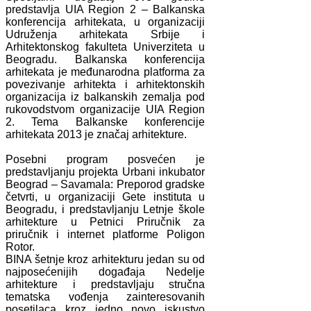
predstavlja UIA Region 2 – Balkanska
konferencija arhitekata, u organizaciji
Udruženja arhitekata Srbije i
Arhitektonskog fakulteta Univerziteta u
Beogradu. Balkanska konferencija
arhitekata je međunarodna platforma za
povezivanje arhitekta i arhitektonskih
organizacija iz balkanskih zemalja pod
rukovodstvom organizacije UIA Region
2. Tema Balkanske konferencije
arhitekata 2013 je značaj arhitekture.
Posebni program posvećen je
predstavljanju projekta Urbani inkubator
Beograd – Savamala: Preporod gradske
četvrti, u organizaciji Gete instituta u
Beogradu, i predstavljanju Letnje škole
arhitekture u Petnici Priručnik za
priručnik i internet platforme Poligon
Rotor.
BINA šetnje kroz arhitekturu jedan su od
najposećenijih događaja Nedelje
arhitekture i predstavljaju stručna
tematska vođenja zainteresovanih
posetilaca kroz jedno novo iskustvo