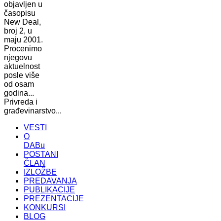
objavljen u
časopisu
New Deal,
broj 2, u
maju 2001.
Procenimo
njegovu
aktuelnost
posle više
od osam
godina...
Privreda i
građevinarstvo...
VESTI
O
DABu
POSTANI
ČLAN
IZLOŽBE
PREDAVANJA
PUBLIKACIJE
PREZENTACIJE
KONKURSI
BLOG