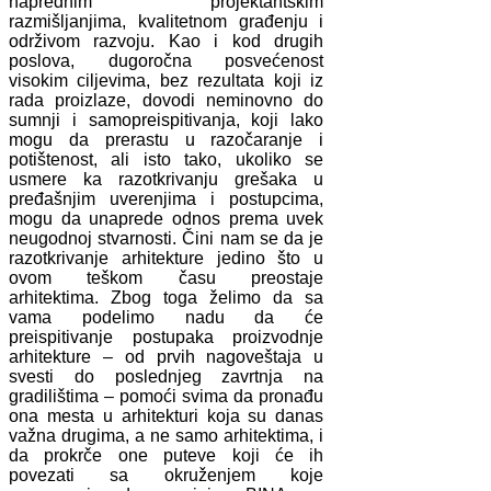
naprednim projektantskim
razmišljanjima, kvalitetnom građenju i
održivom razvoju. Kao i kod drugih
poslova, dugoročna posvećenost
visokim ciljevima, bez rezultata koji iz
rada proizlaze, dovodi neminovno do
sumnji i samopreispitivanja, koji lako
mogu da prerastu u razočaranje i
potištenost, ali isto tako, ukoliko se
usmere ka razotkrivanju grešaka u
pređašnjim uverenjima i postupcima,
mogu da unaprede odnos prema uvek
neugodnoj stvarnosti. Čini nam se da je
razotkrivanje arhitekture jedino što u
ovom teškom času preostaje
arhitektima. Zbog toga želimo da sa
vama podelimo nadu da će
preispitivanje postupaka proizvodnje
arhitekture – od prvih nagoveštaja u
svesti do poslednjeg zavrtnja na
gradilištima – pomoći svima da pronađu
ona mesta u arhitekturi koja su danas
važna drugima, a ne samo arhitektima, i
da prokrče one puteve koji će ih
povezati sa okruženjem koje