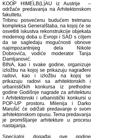
KOOP HIMELB(L)AU iz Austrije –
održaće predavanja na Arhitektonskom
fakultetu.
Tribinu posvećenu budućem tretmanu
kompleksa Generalštaba, na kojoj će se
osvetliti iskustva rekonstrukcije objekata
modernog doba u Evropi i SAD s ciljem
da se sagledaju mogućnosti obnove
najimpozantnijeg dela Nikole
Dobrovića, vodiće moderator Tanja
Damljanović.
BINA, kao i svake godine, organizuje
izložbu na kojoj se prikazuju nagrađeni
radovi, kao i izložbu na kojoj se
prikazuju radovi sa arhitektonskih i
urbanističkih konkursa iz prethodne
godine Godišnje nagrade za arhitekturu
i Arhitektonski i urbanistički konkursi u
POP-UP prostoru. Milenija i Darko
Marušić će održati predavanje o svom
arhitektonskom opusu. Tema predavanja
je promišljanje arhitekture u procesu
nastajanja.
Specijalni događaj ove godine