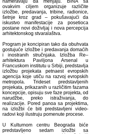
nameravaju da menjaju. BINA sa
ovakvim ciljem organizuje različite
izložbe, predavanja, tribine, radionice,
šetnje kroz grad – pokušavajući da
iskustvo manifestacije za posetioca
postane novi doživljaj i nova percepcija
arhitektonskog stvaralaštva.
Program je koncipiran tako da obuhvata
gostujuće izložbe i predavanja domaćih
i inostranih stručnjaka. Izložba Re–
arhitektura Paviljona Arsenal u
Francuskom institutu u Srbiji, predstavlja
izložbu projekata petnaest evropskih
agencija koje utiču na razvoj evropskih
metropola. Trideset predstavljenih
projekata, prikazanih u različitim fazama
koncepcije, opisuju sve faze projekta, od
narudžbe, preko istraživanja, do
realizacije. Pored panoa sa projektima,
na izložbi će biti predstavljeni video-
radovi koji ilustruju pomenute procese.
U Kulturnom centru Beograda biće
predstavljeno sedam izložbi sa