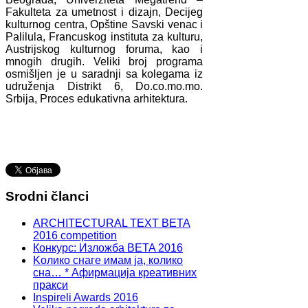
Fakulteta za umetnost i dizajn, Decijeg
kulturnog centra, Opštine Savski venac i
Palilula, Francuskog instituta za kulturu,
Austrijskog kulturnog foruma, kao i
mnogih drugih. Veliki broj programa
osmišljen je u saradnji sa kolegama iz
udruženja Distrikt 6, Do.co.mo.mo.
Srbija, Proces edukativna arhitektura.
Srodni članci
ARCHITECTURAL TEXT BETA
2016 competition
Конкурс: Изложба BETA 2016
Kолико снаге имам ја, колико
сна… * Афирмација креативних
пракси
Inspireli Awards 2016