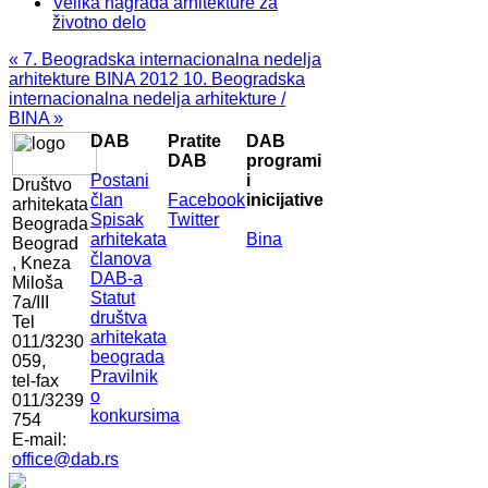
Velika nagrada arhitekture za
životno delo
« 7. Beogradska internacionalna nedelja
arhitekture BINA 2012
10. Beogradska
internacionalna nedelja arhitekture /
BINA »
DAB
Pratite
DAB
DAB
programi
Postani
i
Društvo
član
Facebook
inicijative
arhitekata
Spisak
Twitter
Beograda
arhitekata
Bina
Beograd
članova
, Kneza
DAB-a
Miloša
Statut
7a/III
društva
Tel
arhitekata
011/3230
beograda
059,
Pravilnik
tel-fax
o
011/3239
konkursima
754
E-mail:
office@dab.rs