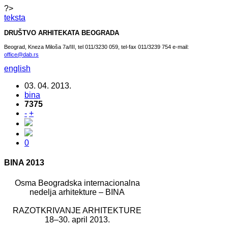
?>
teksta
DRUŠTVO ARHITEKATA BEOGRADA
Beograd, Kneza Miloša 7a/III, tel 011/3230 059, tel-fax 011/3239 754 e-mail:
office@dab.rs
english
03. 04. 2013.
bina
7375
-
+
0
BINA 2013
Osma Beogradska internacionalna
nedelja arhitekture – BINA
RAZOTKRIVANJE ARHITEKTURE
18–30. april 2013.