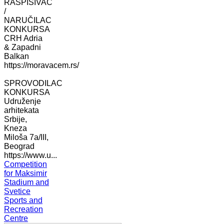
RASPISIVAČ
/
NARUČILAC
KONKURSA
CRH Adria
& Zapadni
Balkan
https://moravacem.rs/
SPROVODILAC
KONKURSA
Udruženje
arhitekata
Srbije,
Kneza
Miloša 7a/III,
Beograd
https://www.u...
Competition
for Maksimir
Stadium and
Svetice
Sports and
Recreation
Centre