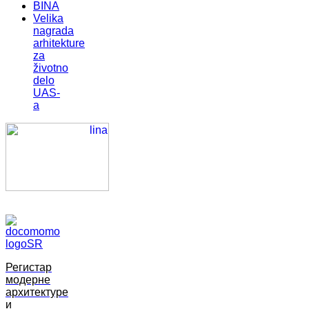
BINA
Velika
nagrada
arhitekture
za
životno
delo
UAS-
a
Регистар
модерне
архитектуре
и