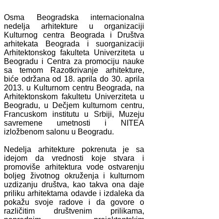
Osma Beogradska internacionalna
nedelja arhitekture u organizaciji
Kulturnog centra Beograda i Društva
arhitekata Beograda i suorganizaciji
Arhitektonskog fakulteta Univerziteta u
Beogradu i Centra za promociju nauke
sa temom Razotkrivanje arhitekture,
biće održana od 18. aprila do 30. aprila
2013. u Kulturnom centru Beograda, na
Arhitektonskom fakultetu Univerziteta u
Beogradu, u Dečjem kulturnom centru,
Francuskom institutu u Srbiji, Muzeju
savremene umetnosti i NITEA
izložbenom salonu u Beogradu.
Nedelja arhitekture pokrenuta je sa
idejom da vrednosti koje stvara i
promoviše arhitektura vode ostvarenju
boljeg životnog okruženja i kulturnom
uzdizanju društva, kao takva ona daje
priliku arhitektama odavde i izdaleka da
pokažu svoje radove i da govore o
različitim društvenim prilikama,