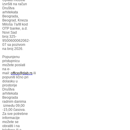
izvršiti na račun
Društva
arhitekata
Beograda,
Beograd, Kneza
Miloša 7a/III kod
OTP banke, a.d.
Novi Sad
broj 325-
9500600062062-
07 sa pozivom
na broj 2026.
Popunjenu
pristupnicu
možete poslati
na e-
mail:
office@dab.rs
ili
popuniti lično pri
dolasku u
prostorije
Društva
arhitekata
Beograda
radnim danima
između 09,00
-15,00 časova.
Za sve potrebne
informacije
možete se
obratiti i na
telefone ili e-