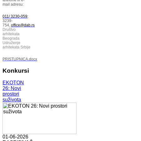
mail adresu:
011/ 3230-059
;
3239-
754,
office@dab.rs
Društvo
arhitekata
Beograda
Udruženje
arhitekata Srbije
PRISTUPNICA.docx
Konkursi
EKOTON
26: Novi
prostori
suživota
01-06-2026