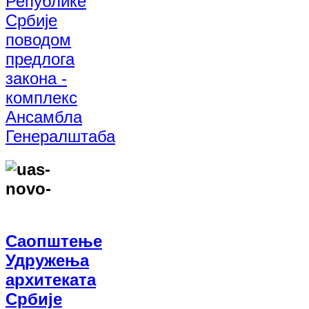
Републике
Србије
поводом
предлога
закона -
комплекс
Ансамбла
Генералштаба
Саопштење
Удружења
архитеката
Србије