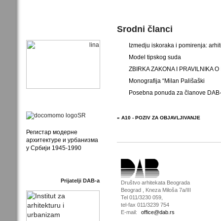
Srodni članci
Izmedju iskoraka i pomirenja: arhi
Model tipskog suda
ZBIRKA ZAKONA I PRAVILNIKA 
Monografija “Milan Pališaški
Posebna ponuda za članove DAB-a
« A10 - POZIV ZA OBJAVLJIVANJE
Регистар модерне
архитектуре и урбанизма
у Србији 1945-1990
Prijatelji DAB-a
Društvo arhitekata Beograda
Beograd , Kneza Miloša 7a/III
Tel 011/3230 059,
tel-fax 011/3239 754
E-mail:
office@dab.rs