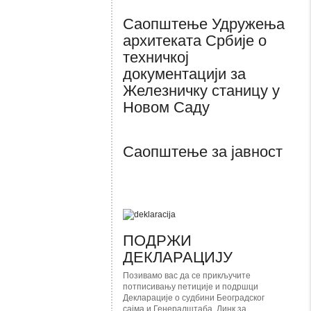
Саопштење Удружења
архитеката Србије о
техничкој
документацији за
Железничку станицу у
Новом Саду
Саопштење за јавност
ПОДРЖИ
ДЕКЛАРАЦИЈУ
Позивамо вас да се прикључите
потписивању петиције и подршци
Декларације о судбини Београдског
сајма и Генералштаба. Линк за