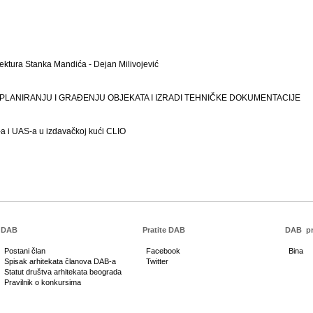
tektura Stanka Mandića - Dejan Milivojević
O PLANIRANJU I GRAĐENJU OBJEKATA I IZRADI TEHNIČKE DOKUMENTACIJE
 i UAS-a u izdavačkoj kući CLIO
DAB
Pratite DAB
DAB
pr
Postani član
Facebook
Bina
Spisak arhitekata članova DAB-a
Twitter
Statut društva arhitekata beograda
Pravilnik o konkursima