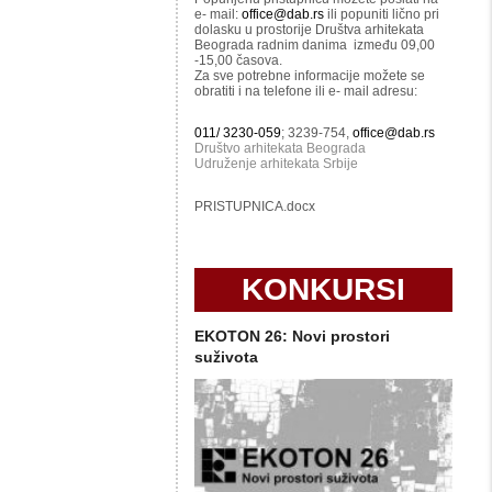
e- mail:
office@dab.rs
ili popuniti lično pri
dolasku u prostorije Društva arhitekata
Beograda radnim danima između 09,00
-15,00 časova.
Za sve potrebne informacije možete se
obratiti i na telefone ili e- mail adresu:
011/ 3230-059
; 3239-754,
office@dab.rs
Društvo arhitekata Beograda
Udruženje arhitekata Srbije
PRISTUPNICA.docx
KONKURSI
EKOTON 26: Novi prostori
suživota