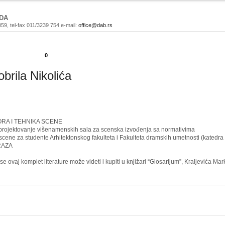
DA
059, tel-fax 011/3239 754 e-mail:
office@dab.rs
0
obrila Nikolića
RA I TEHNIKA SCENE
ojektovanje višenamenskih sala za scenska izvođenja sa normativima
ene za studente Arhitektonskog fakulteta i Fakulteta dramskih umetnosti (katedra
RAZA
ovaj komplet literature može videti i kupiti u knjižari “Glosarijum”, Kraljevića Ma