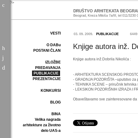
?>
DRUŠTVO ARHITEKATA BEOGRA
Beograd, Kneza Miloša 7a/III, tel 011/3230 
VESTI
03. 09. 2009.
PUBLIKACIJE
6449
Knjige autora inž. D
O DABu
POSTANI ČLAN
Knjige autora inž.Dobrila Nikolića :
IZLOŽBE
PREDAVANJA
PUBLIKACIJE
- ARHITEKTURA SCENSKOG PROSTO
PREZENTACIJE
- GRADNJA POZORIŠTA –uputstvo za pr
- TEHNIKA SCENE – priručnik tehnika sc
- LEKSIKON POZORIŠNIH IZRAZA I F
KONKURSI
Obaveštavamo sve zainteresovane da se 
BLOG
BINA
Velika nagrada
arhitekture za životno
delo UAS-a