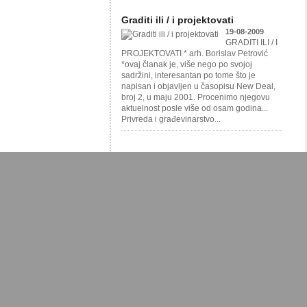
Graditi ili / i projektovati
19-08-2009
GRADITI ILI / I
PROJEKTOVATI * arh. Borislav Petrović
*ovaj članak je, više nego po svojoj
sadržini, interesantan po tome što je
napisan i objavljen u časopisu New Deal,
broj 2, u maju 2001. Procenimo njegovu
aktuelnost posle više od osam godina...
Privreda i građevinarstvo...