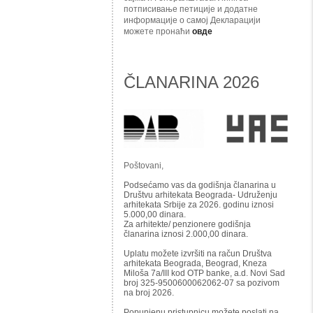
потписивање петиције и додатне
информације о самој Декларацији
можете пронаћи
овде
ČLANARINA 2026
Poštovani,
Podsećamo vas da godišnja članarina u
Društvu arhitekata Beograda- Udruženju
arhitekata Srbije za 2026. godinu iznosi
5.000,00 dinara.
Za arhitekte/ penzionere godišnja
članarina iznosi 2.000,00 dinara.
Uplatu možete izvršiti na račun Društva
arhitekata Beograda, Beograd, Kneza
Miloša 7a/III kod OTP banke, a.d. Novi Sad
broj 325-9500600062062-07 sa pozivom
na broj 2026.
Popunjenu pristupnicu možete poslati na