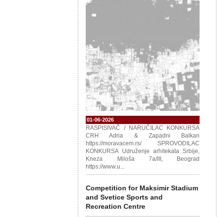
01-06-2026
RASPISIVAČ / NARUČILAC KONKURSA
CRH Adria & Zapadni Balkan
https://moravacem.rs/ SPROVODILAC
KONKURSA Udruženje arhitekata Srbije,
Kneza Miloša 7a/III, Beograd
https://www.u...
Competition for Maksimir Stadium
and Svetice Sports and
Recreation Centre