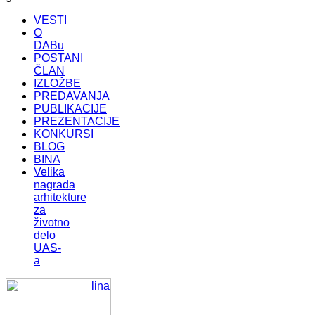
VESTI
O
DABu
POSTANI
ČLAN
IZLOŽBE
PREDAVANJA
PUBLIKACIJE
PREZENTACIJE
KONKURSI
BLOG
BINA
Velika
nagrada
arhitekture
za
životno
delo
UAS-
a