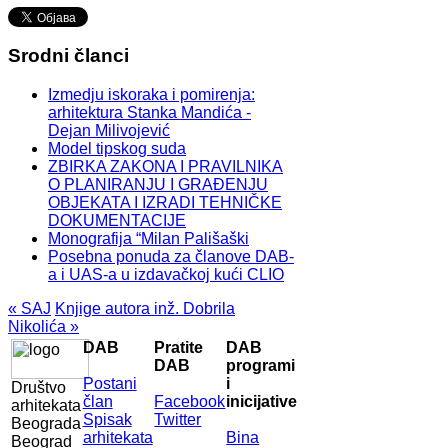
Srodni članci
Izmedju iskoraka i pomirenja:
arhitektura Stanka Mandića -
Dejan Milivojević
Model tipskog suda
ZBIRKA ZAKONA I PRAVILNIKA
O PLANIRANJU I GRAĐENJU
OBJEKATA I IZRADI TEHNIČKE
DOKUMENTACIJE
Monografija “Milan Pališaški
Posebna ponuda za članove DAB-
a i UAS-a u izdavačkoj kući CLIO
« SAJ
Knjige autora inž. Dobrila
Nikolića »
DAB
Pratite
DAB
DAB
programi
Postani
i
Društvo
član
Facebook
inicijative
arhitekata
Spisak
Twitter
Beograda
arhitekata
Bina
Beograd