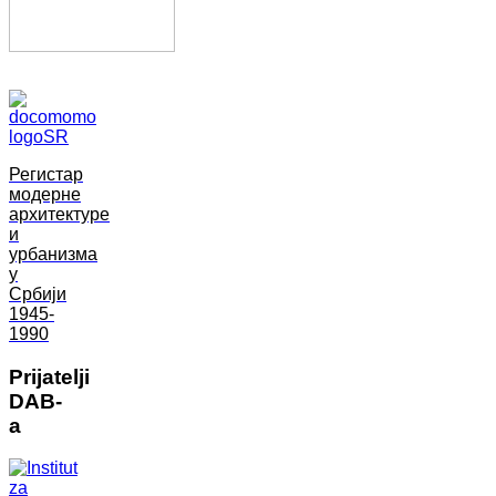
Регистар
модерне
архитектуре
и
урбанизма
у
Србији
1945-
1990
Prijatelji
DAB-
a