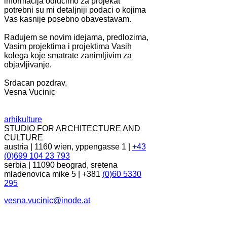
informacija odlucimo za projekat
potrebni su mi detaljniji podaci o kojima
Vas kasnije posebno obavestavam.
Radujem se novim idejama, predlozima,
Vasim projektima i projektima Vasih
kolega koje smatrate zanimljivim za
objavljivanje.
Srdacan pozdrav,
Vesna Vucinic
arhikulture
STUDIO FOR ARCHITECTURE AND
CULTURE
austria | 1160 wien, yppengasse 1 |
+43
(0)699 104 23 793
serbia | 11090 beograd, sretena
mladenovica mike 5 | +381
(0)60 5330
295
vesna.vucinic@inode.at