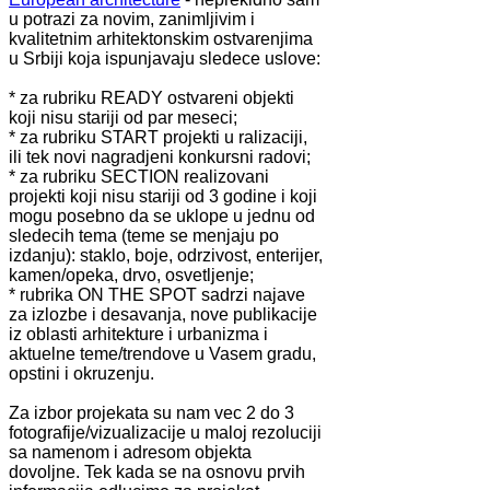
u potrazi za novim, zanimljivim i
kvalitetnim arhitektonskim ostvarenjima
u Srbiji koja ispunjavaju sledece uslove:
* za rubriku READY ostvareni objekti
koji nisu stariji od par meseci;
* za rubriku START projekti u ralizaciji,
ili tek novi nagradjeni konkursni radovi;
* za rubriku SECTION realizovani
projekti koji nisu stariji od 3 godine i koji
mogu posebno da se uklope u jednu od
sledecih tema (teme se menjaju po
izdanju): staklo, boje, odrzivost, enterijer,
kamen/opeka, drvo, osvetljenje;
* rubrika ON THE SPOT sadrzi najave
za izlozbe i desavanja, nove publikacije
iz oblasti arhitekture i urbanizma i
aktuelne teme/trendove u Vasem gradu,
opstini i okruzenju.
Za izbor projekata su nam vec 2 do 3
fotografije/vizualizacije u maloj rezoluciji
sa namenom i adresom objekta
dovoljne. Tek kada se na osnovu prvih