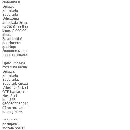
članarina u
Društvu
arhitekata
Beograda-
Udruženju
arhitekata Srbije
za 2026. godinu
iznosi 5.000,00
dinara.
Za arhitekte/
penzionere
godišnja
članarina iznosi
2.000,00 dinara.
Uplatu možete
izvršiti na račun
Društva
arhitekata
Beograda,
Beograd, Kneza
Miloša 7a/III kod
OTP banke, a.d.
Novi Sad
broj 325-
9500600062062-
07 sa pozivom
na broj 2026.
Popunjenu
pristupnicu
možete poslati