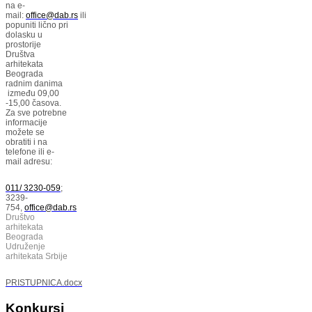
na e-
mail:
office@dab.rs
ili
popuniti lično pri
dolasku u
prostorije
Društva
arhitekata
Beograda
radnim danima
između 09,00
-15,00 časova.
Za sve potrebne
informacije
možete se
obratiti i na
telefone ili e-
mail adresu:
011/ 3230-059
;
3239-
754,
office@dab.rs
Društvo
arhitekata
Beograda
Udruženje
arhitekata Srbije
PRISTUPNICA.docx
Konkursi