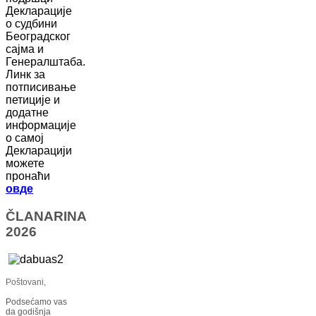
Декларације
о судбини
Београдског
сајма и
Генералштаба.
Линк за
потписивање
петиције и
додатне
информације
о самој
Декларацији
можете
пронаћи
овде
ČLANARINA
2026
Poštovani,
Podsećamo vas
da godišnja