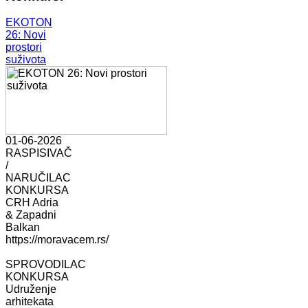
EKOTON
26: Novi
prostori
suživota
01-06-2026
RASPISIVAČ
/
NARUČILAC
KONKURSA
CRH Adria
& Zapadni
Balkan
https://moravacem.rs/
SPROVODILAC
KONKURSA
Udruženje
arhitekata