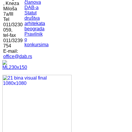
članova
, Kneza
DAB-a
Miloša
Statut
7a/III
društva
Tel
arhitekata
011/3230
beograda
059,
Pravilnik
tel-fax
o
011/3239
konkursima
754
E-mail:
office@dab.rs