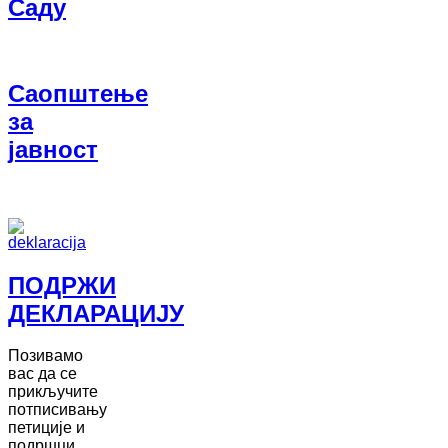
Саду
Саопштење
за
јавност
ПОДРЖИ
ДЕКЛАРАЦИЈУ
Позивамо
вас да се
прикључите
потписивању
петиције и
подршци