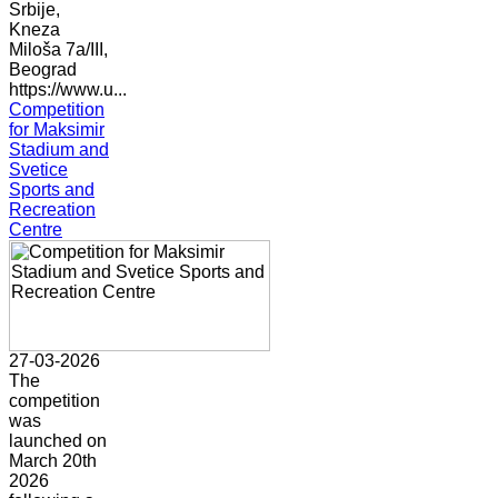
Srbije,
Kneza
Miloša 7a/III,
Beograd
https://www.u...
Competition
for Maksimir
Stadium and
Svetice
Sports and
Recreation
Centre
27-03-2026
The
competition
was
launched on
March 20th
2026