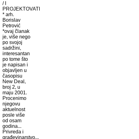
/ I
PROJEKTOVATI
* arh.
Borislav
Petrović
*ovaj članak
je, više nego
po svojoj
sadržini,
interesantan
po tome što
je napisan i
objavljen u
časopisu
New Deal,
broj 2, u
maju 2001.
Procenimo
njegovu
aktuelnost
posle više
od osam
godina...
Privreda i
građevinarstvo...