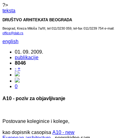
?>
teksta
DRUŠTVO ARHITEKATA BEOGRADA
Beograd, Kneza Miloša 7a/III, tel 011/3230 059, tel-fax 011/3239 754 e-mail:
office@dab.rs
english
01. 09. 2009.
publikacije
8046
-
+
0
A10 - poziv za objavljivanje
Postovane koleginice i kolege,
kao dopisnik casopisa
A10 - new
European architecture
- neprekidno sam